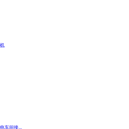
机
车间接...