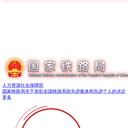
人力资源社会保障部
国家铁路局关于表彰全国铁路系统先进集体和先进个人的决定
更多