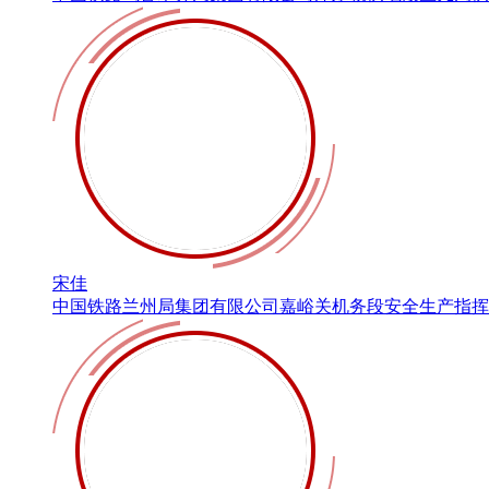
宋佳
中国铁路兰州局集团有限公司嘉峪关机务段安全生产指挥中