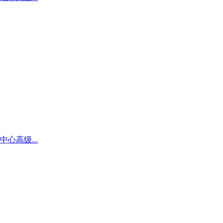
心高级...