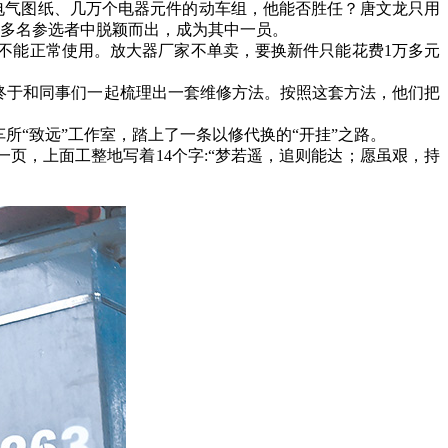
电气图纸、几万个电器元件的动车组，他能否胜任？唐文龙只用
0多名参选者中脱颖而出，成为其中一员。
不能正常使用。放大器厂家不单卖，要换新件只能花费1万多元
终于和同事们一起梳理出一套维修方法。按照这套方法，他们把
所“致远”工作室，踏上了一条以修代换的“开挂”之路。
，上面工整地写着14个字:“梦若遥，追则能达；愿虽艰，持