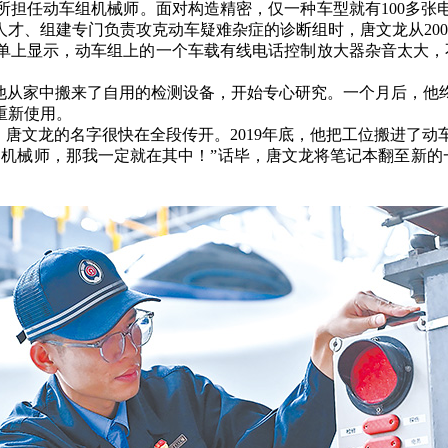
所担任动车组机械师。面对构造精密，仅一种车型就有100多张
师人才、组建专门负责攻克动车疑难杂症的诊断组时，唐文龙从20
单上显示，动车组上的一个车载有线电话控制放大器杂音太大，
从家中搬来了自用的检测设备，开始专心研究。一个月后，他
重新使用。
文龙的名字很快在全段传开。2019年底，他把工位搬进了动车
械师，那我一定就在其中！”话毕，唐文龙将笔记本翻至新的一页