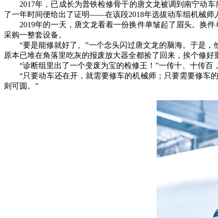
2017年，已成长为普铁检修骨干的唐文龙被调到南宁动车
了一年时间便给出了证明——在该段2018年选拔动车组机械
2019年的一天，唐文龙看着一份换件单皱起了眉头。换件
采购一整套设备。
“要是能修就好了。”一个念头闪过唐文龙的脑海。于是，他
原本已堆在角落里吃灰的报废放大器全都捡了回来，挨个修好
“诊断组里出了一个变废为宝的检修王！”一传十、十传百，唐
“只要动车还在开，就需要修车的机械师；只要需要修车的机
则可圆。”