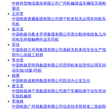
中铁特货物流股份有限公司广州机械保温车辆段无损检
测员
王非常
中国铁路青藏集团有限公司西宁机务段东运用车间机车
司机
崔兴龙
中国铁路乌鲁木齐局集团有限公司库尔勒供电段鱼儿沟
供电车间接触网作业车司机
宋佳
中国铁路兰州局集团有限公司嘉峪关机务段安全生产指
挥中心高级工程师
李光登
中国铁路昆明局集团有限公司昆明机务段昆明运用车间
动车组(动集)司机
姚勇
中国铁路成都局集团有限公司防洪办公室主任
唐文龙
中国铁路南宁局集团有限公司南宁车辆段南宁动车所动
车组机械师
李海林
中国铁路广州局集团有限公司信息技术所研发二室副部