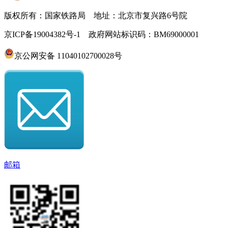
版权所有：国家铁路局 地址：北京市复兴路6号院
京ICP备19004382号-1 政府网站标识码：BM69000001
京公网安备 11040102700028号
邮箱