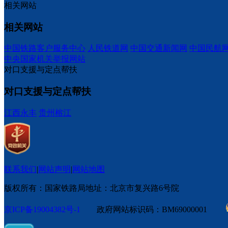
相关网站
相关网站
中国铁路客户服务中心
人民铁道网
中国交通新闻网
中国民航
中央国家机关举报网站
对口支援与定点帮扶
对口支援与定点帮扶
江西永丰
贵州榕江
联系我们
|
网站声明
|
网站地图
版权所有：国家铁路局
地址：北京市复兴路6号院
京ICP备19004382号-1
政府网站标识码：BM69000001