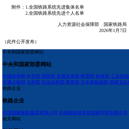
附件：1.全国铁路系统先进集体名单
2.全国铁路系统先进个人名单
人力资源社会保障部 国家铁路局
2026年1月7日
（此件公开发布）
中央和国家部委网站
中央和国家部委网站
中国政府网
外交部
国防部
发展改革委
教育部
科技部
工业和信
交通运输部
水利部
农业农村部
商务部
文化和旅游部
国家卫生
铁路企业
铁路企业
中国国家铁路集团有限公司
中国铁路经济规划研究院有限公司
相关网站