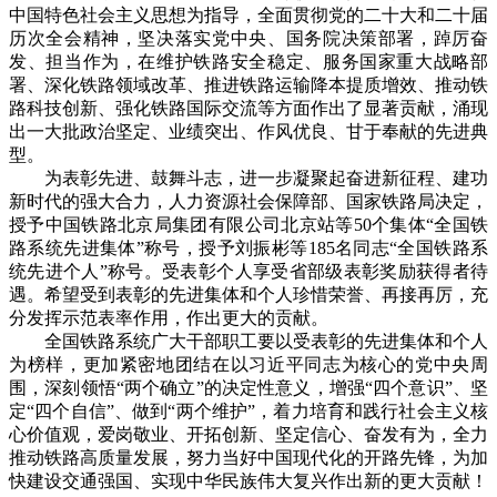
中国特色社会主义思想为指导，全面贯彻党的二十大和二十届
历次全会精神，坚决落实党中央、国务院决策部署，踔厉奋
发、担当作为，在维护铁路安全稳定、服务国家重大战略部
署、深化铁路领域改革、推进铁路运输降本提质增效、推动铁
路科技创新、强化铁路国际交流等方面作出了显著贡献，涌现
出一大批政治坚定、业绩突出、作风优良、甘于奉献的先进典
型。
为表彰先进、鼓舞斗志，进一步凝聚起奋进新征程、建功
新时代的强大合力，人力资源社会保障部、国家铁路局决定，
授予中国铁路北京局集团有限公司北京站等50个集体“全国铁
路系统先进集体”称号，授予刘振彬等185名同志“全国铁路系
统先进个人”称号。受表彰个人享受省部级表彰奖励获得者待
遇。希望受到表彰的先进集体和个人珍惜荣誉、再接再厉，充
分发挥示范表率作用，作出更大的贡献。
全国铁路系统广大干部职工要以受表彰的先进集体和个人
为榜样，更加紧密地团结在以习近平同志为核心的党中央周
围，深刻领悟“两个确立”的决定性意义，增强“四个意识”、坚
定“四个自信”、做到“两个维护”，着力培育和践行社会主义核
心价值观，爱岗敬业、开拓创新、坚定信心、奋发有为，全力
推动铁路高质量发展，努力当好中国现代化的开路先锋，为加
快建设交通强国、实现中华民族伟大复兴作出新的更大贡献！