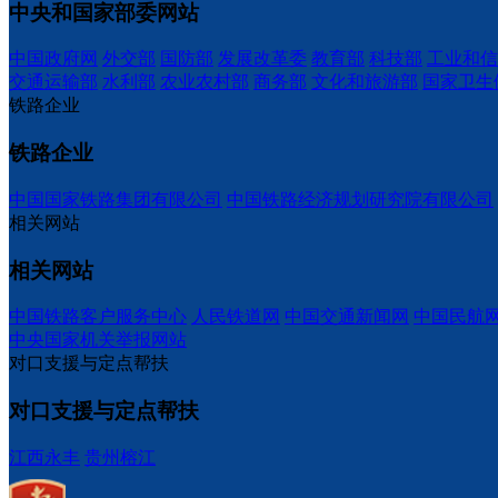
中央和国家部委网站
中国政府网
外交部
国防部
发展改革委
教育部
科技部
工业和信
交通运输部
水利部
农业农村部
商务部
文化和旅游部
国家卫生
铁路企业
铁路企业
中国国家铁路集团有限公司
中国铁路经济规划研究院有限公司
相关网站
相关网站
中国铁路客户服务中心
人民铁道网
中国交通新闻网
中国民航
中央国家机关举报网站
对口支援与定点帮扶
对口支援与定点帮扶
江西永丰
贵州榕江