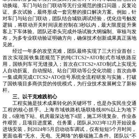
动换端、车门与站台门联动等无行业规范的接口问题，反复论
证、多次试验，最终形成一套完整的接口解决方案。例如，针
对车门与站台门联动，团队结合城轨调试经验，优化信号触发
逻辑，将联动开关时间误差控制在3秒以内，最大限度提升乘
客上下车体验。团队还牵头完成外场试验大纲编制、审核与发
布，为多专业联动验证明确方向，确保技术创新成果真正落地
见效。
经过一年多的攻坚克难，团队最终实现了三大行业首创：
首次实现国铁集团规范下的纯CTCS2+ATO制式市域铁路应
用，国铁列车可无缝接入；首次在CTCS2+ATO制式上实现无
人自动折返、自动报站、站台门联动等公交化功能；首次由单
一集成商完成CTCS2+ATO信号系统全流程研发与实施，打破
了国铁项目多商供货的传统模式，为行业技术发展树立了新标
杆。
三、以干克难践初心
工程实施是技术成果转化的关键环节，也是办实民生交通
工程的核心抓手。上海市域铁路机场联络线80%以上为地下
段，6座地下站、机房最深达地下4层，施工环境复杂、作业条
件艰苦，且项目进度紧、任务重，团队从2023年12月开始设备
进场安装，到2024年5月启动动车调试，仅有短短5个月时间，
更面临着“无水、无电、无网络”的极端施工条件。团队以“不