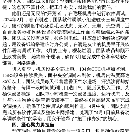
坚持下来，团队成员们说：“想到这条线路能让市民出行更便
捷，这点苦不算什么，把工作办实，就是我们的责任。”
他们还是无畏的“开荒者”，在毛坯机房中进行软件调试。
2024年2月，春节刚过，团队软件调试小组进驻长三角调度中
心，彼时的调度中心还是毛坯状态，无水、无电、无空调，近
百台服务器和网络设备的安装调试工作面临着极端恶劣的条
件。团队成员没有退缩，拉临时电线、挂应急灯泡解决照明问
题，用设备纸箱搭建临时办公桌，在满是灰尘的机房里开展软
件部署与调试工作。3月的上海，樱花烂漫，团队成员却顾不
上欣赏美景，始终坚守现场，确保3月底完成中心和车站软件
部署、网络连通。
进入夏季，机房设备全部上电，104台CTC机柜加监测、
TSRS设备持续发热，而中央空调尚未到位，机房内温度高达
36℃以上，团队成员每天带着藿香正气水进场，汗流浃背却始
终坚守，每隔一段时间就到门口透口气，随后又投入工作。为
确保设备稳定，团队每小时检查一次设备温度、运行状态，及
时与业主沟通协调空调安装事宜，最终在6月高温来临前完成
空调接入，确保了软件调试的顺利推进。4月中旬，团队如期
完成所有软件调试及整体主网搭建，兑现了“4月1日前具备动
车调试条件”的承诺，用实干诠释了“把工作办实”的初心。
四、凝心聚力勇担当
动车调试是项目建设的最后一道关口，也是确保线路安