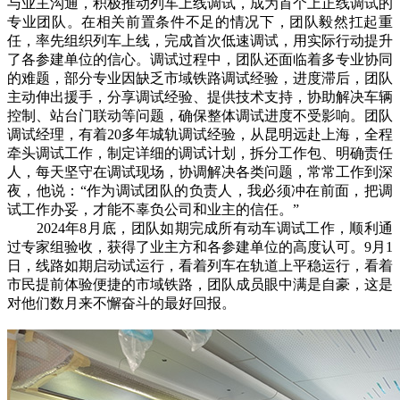
与业主沟通，积极推动列车上线调试，成为首个上正线调试的
专业团队。在相关前置条件不足的情况下，团队毅然扛起重
任，率先组织列车上线，完成首次低速调试，用实际行动提升
了各参建单位的信心。调试过程中，团队还面临着多专业协同
的难题，部分专业因缺乏市域铁路调试经验，进度滞后，团队
主动伸出援手，分享调试经验、提供技术支持，协助解决车辆
控制、站台门联动等问题，确保整体调试进度不受影响。团队
调试经理，有着20多年城轨调试经验，从昆明远赴上海，全程
牵头调试工作，制定详细的调试计划，拆分工作包、明确责任
人，每天坚守在调试现场，协调解决各类问题，常常工作到深
夜，他说：“作为调试团队的负责人，我必须冲在前面，把调
试工作办妥，才能不辜负公司和业主的信任。”
2024年8月底，团队如期完成所有动车调试工作，顺利通
过专家组验收，获得了业主方和各参建单位的高度认可。9月1
日，线路如期启动试运行，看着列车在轨道上平稳运行，看着
市民提前体验便捷的市域铁路，团队成员眼中满是自豪，这是
对他们数月来不懈奋斗的最好回报。