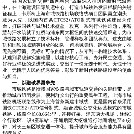
在国家轨道交通“四网融合”战略深入推进的新时代浪潮
中，在上海建设国际航运中心、打造市域铁路发展样板的关键
征程上，卡斯柯上海市域铁路机场联络线项目团队勇立潮头、
敢为人先，以国内首条CTCS2+ATO制式市域铁路建设为使
命，打破国铁与城轨技术壁垒，攻克一系列行业性难题，用智
慧与汗水筑就了虹桥与浦东两大枢纽间的快速交通廊道，为市
域铁路发展树立了技术标杆、管理样板和团队典范。这支由城
轨和国铁领域精英组成的团队，跨地域集结、跨领域融合，在
无先例可循、无标准可依的情况下，从零到一构建技术体系，
从难到易破解实施难题，以建好核心工程、办好民生交通、造
好行业样板的递进式实践，交出了一份无愧于时代、无愧于行
业、无愧于人民的优秀答卷，彰显了新时代铁路建设者的使命
与担当。
一、以融破界勇争先
市域铁路是衔接国家铁路与城市轨道交通的关键纽带，是
推动城市组团发展、便利群众出行的重要民生工程。上海市域
铁路机场联络线作为上海首条新建市域线，更是国内首条采用
国铁CTCS2+ATO信号制式、融合城轨公交化运营模式的市域
铁路，线路全长68.66公里，连接虹桥、浦东两大机场，途经3
个行政区、设9座车站，开通后两大枢纽通行时间缩短至40分
钟，对长三角区域交通一体化、提升城市综合服务能力具有里
程碑意义。