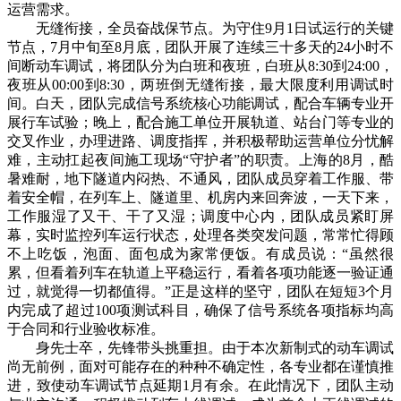
运营需求。
无缝衔接，全员奋战保节点。为守住9月1日试运行的关键
节点，7月中旬至8月底，团队开展了连续三十多天的24小时不
间断动车调试，将团队分为白班和夜班，白班从8:30到24:00，
夜班从00:00到8:30，两班倒无缝衔接，最大限度利用调试时
间。白天，团队完成信号系统核心功能调试，配合车辆专业开
展行车试验；晚上，配合施工单位开展轨道、站台门等专业的
交叉作业，办理进路、调度指挥，并积极帮助运营单位分忧解
难，主动扛起夜间施工现场“守护者”的职责。上海的8月，酷
暑难耐，地下隧道内闷热、不通风，团队成员穿着工作服、带
着安全帽，在列车上、隧道里、机房内来回奔波，一天下来，
工作服湿了又干、干了又湿；调度中心内，团队成员紧盯屏
幕，实时监控列车运行状态，处理各类突发问题，常常忙得顾
不上吃饭，泡面、面包成为家常便饭。有成员说：“虽然很
累，但看着列车在轨道上平稳运行，看着各项功能逐一验证通
过，就觉得一切都值得。”正是这样的坚守，团队在短短3个月
内完成了超过100项测试科目，确保了信号系统各项指标均高
于合同和行业验收标准。
身先士卒，先锋带头挑重担。由于本次新制式的动车调试
尚无前例，面对可能存在的种种不确定性，各专业都在谨慎推
进，致使动车调试节点延期1月有余。在此情况下，团队主动