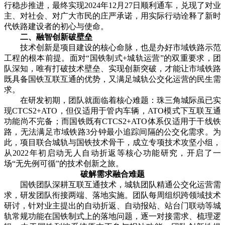
行稳步推进，最终实现2024年12月27日顺利通车，兑现了对业
主、对社会、对广大市民的庄严承诺，用实际行动诠释了新时
代铁路建设者的初心与使命。
二、融智创新破壁垒
技术创新是项目建设的核心命脉，也是办好市域铁路示范
工程的根本前提。面对“国铁制式+城轨运营”的双重要求，团
队深知，唯有打破技术壁垒、实现创新突破，才能让市域铁路
既具备国铁互联互通的优势，又满足城轨公交化运营的民生需
求。
在研发初期，团队就面临着核心难题：珠三角城际虽已实
现CTCS2+ATO，但仅适用于管内车辆，ATO模式下互联互通
功能尚不完备；而国铁既有CTCS2+ATO体系仅适用于干线铁
路，无法满足市域铁路3分钟最小追踪间隔的公交化需求。为
此，项目联合城轨与国铁技术骨干，成立专项技术攻坚小组，
从2022年初启动无人自动折返等核心功能研究，开启了一
场“无先例可循”的技术创新之旅。
破解需求融合难题
国铁团队深耕互联互通技术，城轨团队精通公交化运营需
求，研发团队衔接两端、落地实施。团队每周组织跨领域技术
研讨，针对业主提出的自动折返、自动报站、站台门联动等城
轨常规功能在国铁制式上的落地问题，逐一对接需求、梳理逻