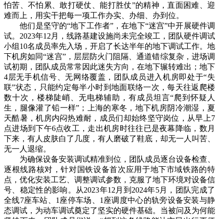
怕苦、不怕累、敢打硬仗、能打胜仗”的精神，直面困难、迎
难而上，用实干把每一项工作办实、办细、办到位。
他们是坚守的“地下工作者”，在地下“迷宫”中开展硬件调
试。2023年12月，线路基建设施尚未完全竣工，团队硬件调试
小组10名成员率先入场，开启了长达半年的地下调试工作。地
下机房如同“迷宫”，层层防火门阻隔、通道错综复杂，进场调
试初期，团队成员常常因此迷失方向，在地下辗转难出；地下
4层无手机信号、无网络覆盖，团队成员进入机房即处于“失
联”状态，只能约定每半小时到地面联络一次，每天往返爬楼
数十次，楼梯陡峭、无电梯辅助，有成员坦言“爬到怀疑人
生，腿像灌了铅一样”；上海的寒冬，地下机房阴冷潮湿，夏
天酷暑，机房内闷热难耐，成员们却始终坚守岗位，从早上7
点进场到下午6点收工，走出机房时往往已是夜幕降临，数月
下来，有人皮肤白了几度，有人磨破了鞋底，却无一人叫苦、
无一人退缩。
为确保设备安装调试精准到位，团队成员逐台设备检查、
逐根线路核对，针对国铁设备首次应用于地下市域铁路的特
点，优化安装工艺、调整调试参数，克服了地下环境对设备信
号、稳定性的影响。从2023年12月到2024年5月，团队完成了
全线7座车站、1座停车场、1座调度中心的轨旁设备安装与静
态调试，为动车调试奠定了坚实的硬件基础。当被问及为何能