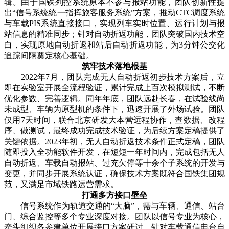
辑。由于国铁列控系统原本不参与报站功能，团队创新性提
出“信号系统统一指挥旅客服务系统”方案，推动CTC调度系统
与车载PIS系统直接接口，实现列车实时位置、运行计划与报
站信息的精准同步；针对自动折返功能，团队突破国内技术空
白，实现原地自动折返和站后自动折返功能，为3分钟公交化
追踪间隔奠定核心基础。
筑牢技术落地根基
2022年7月，团队完成无人自动折返初步技术方案后，立
即在实验室开展全流程验证，累计完成上百次模拟测试，不断
优化参数、完善逻辑。同年年底，团队远赴长春，在试验线尚
未成型、车辆为原型机的条件下，迅速开展了外场试验。团队
仅用7天时间，联合北京研发大本营远程协作，查数据、改程
序、做测试，最终成功完成技术验证，为后续方案定稿提供了
关键依据。2023年初，无人自动折返技术条件正式定稿，团队
随即投入全功能软件开发，在短短一年时间内，完成包括无人
自动折返、车载自动报站、过充欠停等十余个子系统的开发与
变更，并同步开展系统认证，确保技术方案既符合国铁集团规
范，又满足市域铁路运营需求。
打通多方接口壁垒
信号系统作为轨道交通的“大脑”，需与车辆、通信、站台
门、综合监控等多个专业深度对接。团队以信号专业为核心，
牵头组织各参建单位开展接口方案研讨，针对车载通信电台自