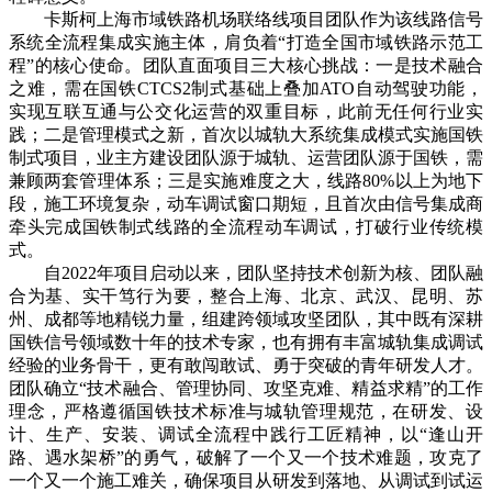
卡斯柯上海市域铁路机场联络线项目团队作为该线路信号
系统全流程集成实施主体，肩负着“打造全国市域铁路示范工
程”的核心使命。团队直面项目三大核心挑战：一是技术融合
之难，需在国铁CTCS2制式基础上叠加ATO自动驾驶功能，
实现互联互通与公交化运营的双重目标，此前无任何行业实
践；二是管理模式之新，首次以城轨大系统集成模式实施国铁
制式项目，业主方建设团队源于城轨、运营团队源于国铁，需
兼顾两套管理体系；三是实施难度之大，线路80%以上为地下
段，施工环境复杂，动车调试窗口期短，且首次由信号集成商
牵头完成国铁制式线路的全流程动车调试，打破行业传统模
式。
自2022年项目启动以来，团队坚持技术创新为核、团队融
合为基、实干笃行为要，整合上海、北京、武汉、昆明、苏
州、成都等地精锐力量，组建跨领域攻坚团队，其中既有深耕
国铁信号领域数十年的技术专家，也有拥有丰富城轨集成调试
经验的业务骨干，更有敢闯敢试、勇于突破的青年研发人才。
团队确立“技术融合、管理协同、攻坚克难、精益求精”的工作
理念，严格遵循国铁技术标准与城轨管理规范，在研发、设
计、生产、安装、调试全流程中践行工匠精神，以“逢山开
路、遇水架桥”的勇气，破解了一个又一个技术难题，攻克了
一个又一个施工难关，确保项目从研发到落地、从调试到试运