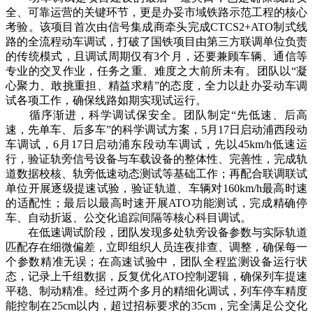
全、可靠运营的关键环节，更是办妥市域铁路示范工程的核心
考验。该项目首次由信号集成商牵头完成CTCS2+ATO制式线
路的全流程动车调试，打破了国铁项目由第三方联调单位负责
的传统模式，且调试周期仅有3个月，还要兼顾车辆、通信等
专业的交叉作业，任务之重、难度之大前所未有。团队以“凝
心聚力、敢挑重担、精益求精”的态度，全力以赴办妥动车调
试各项工作，确保线路如期实现试运行。
循序渐进，科学调试保安全。团队制定“先低速、后高
速，先单车、后多车”的科学调试方案，5月17日启动浦西段动
车调试，6月17日启动浦东段动车调试，先以45km/h低速运
行，验证轨旁信号设备与车载设备的整体性、完善性，完成轨
道数据校核、轨旁低速动态测试等基础工作；再配合联调联试
单位开展逐级提速试验，验证轨道、车辆对160km/h最高时速
的适配性；最后以最高时速开展ATO功能测试，完成精确停
车、自动折返、公交化追踪间隔等核心科目调试。
在低速调试阶段，团队发现多处轨旁设备参数与实际轨道
匹配存在细微偏差，立即组织人员连夜排查、调整，确保每一
个参数精准无误；在高速试验中，团队全程监测设备运行状
态，记录上千组数据，反复优化ATO控制逻辑，确保列车提速
平稳、制动精准。经过两个多月的精细化调试，列车停车精度
能控制在25cm以内，超过招标要求的35cm，完全满足公交化