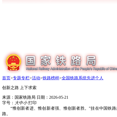
首页
>
专题专栏
>
活动
>
铁路榜样
>
全国铁路系统先进个人
创新之路 上下求索
来源：国家铁路局
日期：2026-05-21
字号：
大
中
小
打印
“惟创新者进、惟创新者强、惟创新者胜。”挂在中国铁路广
路。