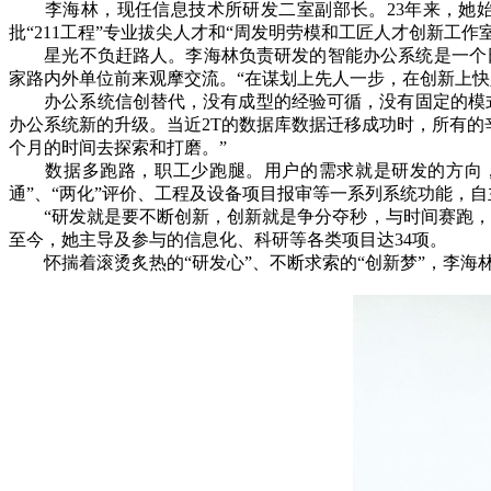
李海林，现任信息技术所研发二室副部长。23年来，她始
批“211工程”专业拔尖人才和“周发明劳模和工匠人才创新工作
星光不负赶路人。李海林负责研发的智能办公系统是一个日活
家路内外单位前来观摩交流。“在谋划上先人一步，在创新上快
办公系统信创替代，没有成型的经验可循，没有固定的模式可
办公系统新的升级。当近2T的数据库数据迁移成功时，所有的
个月的时间去探索和打磨。”
数据多跑路，职工少跑腿。用户的需求就是研发的方向，坚
通”、“两化”评价、工程及设备项目报审等一系列系统功能，自
“研发就是要不断创新，创新就是争分夺秒，与时间赛跑，一
至今，她主导及参与的信息化、科研等各类项目达34项。
怀揣着滚烫炙热的“研发心”、不断求索的“创新梦”，李海