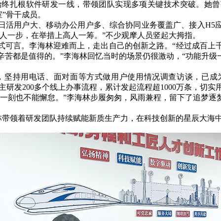
终扎根软件研发一线，带领团队实现多项关键技术突破。她曾获
室”骨干成员。
用户大、移动办公用户多、综合协同业务覆盖广、接入H5应
人一步，在举措上高人一筹。”不少观摩人员竖起大拇指。
言。李海林迎难而上，走出自己的创新之路。“经过成百上千次试
辛苦都是值得的。”李海林回忆当时的场景仍很激动，“功能升
持用电话、面对面等方式做用户使用情况调查访谈，已成为
主研发200多个线上办事流程，累计发起流程超1000万条，切
刻也不能懈怠。”李海林步履匆匆，风雨兼程，留下了追梦逐梦、
林带领着研发团队持续赋能新质生产力，在科技创新的星辰大海