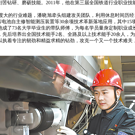
钻研、磨砺技能。2011年，他在第三届全国铁道行业职业技
度大的行业难题，潘晓旭牵头组建攻关团队，利用休息时间历经
蓄电池自主修智能测压装置等30余项技术革新落地应用，其中15
他成了73名大学毕业生的带队师傅，为每名学员量身定制职业成
先后培养出全国技术能手2名、全路及以上技术能手20余人，
执着专注的韧劲和精益求精的钻劲，攻克一个又一个技术难关，