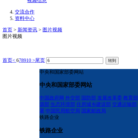
视频信息
交流合作
资料中心
首页
>
新闻资讯
>
图片视频
图片视频
首页
<
6
7
8
9
10
>
尾页
中央和国家部委网站
中央和国家部委网站
中国政府网
外交部
国防部
发展改革委
教育部
源部
生态环境部
住房城乡建设部
交通运输部
署
中国民用航空局
国家邮政局
铁路企业
铁路企业