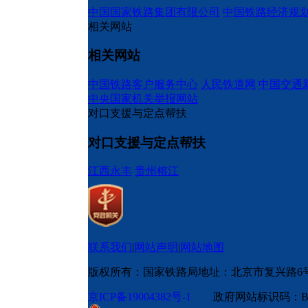
中国国家铁路集团有限公司
中国铁路经济规
相关网站
相关网站
中国铁路客户服务中心
人民铁道网
中国交通
中央国家机关举报网站
对口支援与定点帮扶
对口支援与定点帮扶
江西永丰
贵州榕江
联系我们
|
网站声明
|
网站地图
版权所有：国家铁路局
地址：北京市复兴路6
京ICP备19004382号-1
政府网站标识码：BM