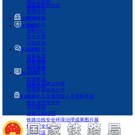
地区监管局
国务院时政信息
事业单位
新闻信息
图片视频
信息公开
交流合作
监管履职
资料中心
安全监察
运输监管
工程监管
互动交流
设备监管
局长信箱
科技管理
咨询投诉
执法检查
征求意见
网上办事
政策解读
行政许可网上办理
回应关切
在线申请信息公开
铁路机车车辆驾驶人员资格考试
专题专栏
服务满意度评价
党的建设
铁路工程信用
铁路沿线安全环境治理成果图片展
铁路安全生产月
工程建设