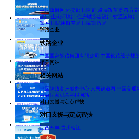
中国政府网
外交部
国防部
发展改革委
教育部
一图读懂：全国铁路监督管理工作会议
一图读懂《
权基准》
源部
生态环境部
住房城乡建设部
交通运输部
一图读懂2026年全国铁路监督管理工作会议
署
中国民用航空局
国家邮政局
铁路企业
一图读懂：全国铁路监督管理工作会议
铁路企业
中国国家铁路集团有限公司
中国铁路经济规
相关网站
一图读懂《国家铁路局铁路行政处罚裁量权基准》
相关网站
一图读懂《铁路机车车辆鸣笛噪声污染防
一图读懂《
一图读懂《铁路机车车辆鸣笛噪声污染防治监督管理办法》
治监督管理办法》
中国铁路客户服务中心
人民铁道网
中国交通
中央国家机关举报网站
对口支援与定点帮扶
一图读懂《铁路机车车辆鸣笛噪声污染防治监督管理办法》
对口支援与定点帮扶
一图读懂《铁路产品认证管理办法》
江西永丰
贵州榕江