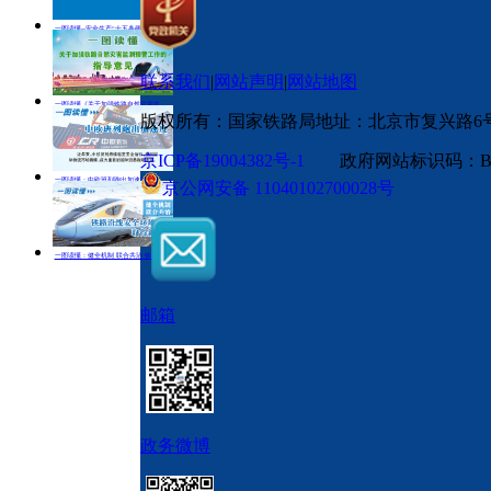
一图读懂--安全生产“十五条硬措施”
一图读懂《关于加强铁路自然灾害监测预
一图读懂：
警工作的指导意见》
联系我们
|
网站声明
|
网站地图
一图读懂《关于加强铁路自然灾害监测预警工作的指导意见》
版权所有：国家铁路局
地址：北京市复兴路6
京ICP备19004382号-1
政府网站标识码：BM
一图读懂：中欧班列跑出加速度
京公网安备 11040102700028号
一图读懂：健全机制 联合共治 铁路沿线安全环境治理取得新成效
邮箱
政务微博