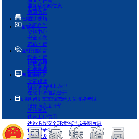
地区监管局
国务院时政信息
事业单位
新闻信息
图片视频
信息公开
交流合作
监管履职
资料中心
安全监察
运输监管
工程监管
互动交流
设备监管
局长信箱
科技管理
咨询投诉
执法检查
征求意见
网上办事
政策解读
行政许可网上办理
回应关切
在线申请信息公开
铁路机车车辆驾驶人员资格考试
专题专栏
服务满意度评价
党的建设
铁路工程信用
铁路沿线安全环境治理成果图片展
铁路安全生产月
工程建设