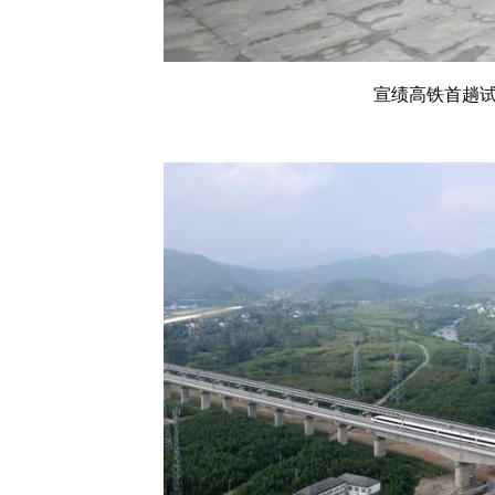
宣绩高铁首趟