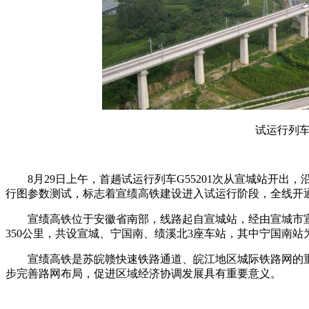
试运行列
8月29日上午，首趟试运行列车G55201次从宣城站开
行图参数测试，标志着宣绩高铁建设进入试运行阶段，全线开
宣绩高铁位于安徽省南部，线路起自宣城站，经由宣城市宣
350公里，共设宣城、宁国南、绩溪北3座车站，其中宁国南站
宣绩高铁是苏皖赣快速铁路通道、皖江地区城际铁路网的
步完善路网布局，促进区域经济协调发展具有重要意义。