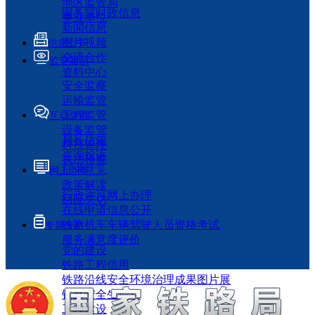
地区监管局
国务院时政信息
事业单位
新闻信息
图片视频
信息公开
交流合作
监管履职
资料中心
安全监察
运输监管
工程监管
互动交流
设备监管
局长信箱
科技管理
咨询投诉
执法检查
征求意见
网上办事
政策解读
行政许可网上办理
回应关切
在线申请信息公开
铁路机车车辆驾驶人员资格考试
专题专栏
服务满意度评价
党的建设
铁路工程信用
铁路沿线安全环境治理成果图片展
铁路安全生产月
工程建设