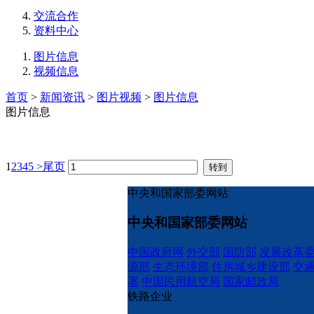
交流合作
资料中心
图片信息
视频信息
首页
>
新闻资讯
>
图片视频
>
图片信息
图片信息
1
2
3
4
5
>
尾页
中央和国家部委网站
中央和国家部委网站
中国政府网
外交部
国防部
发展改革
源部
生态环境部
住房城乡建设部
交
署
中国民用航空局
国家邮政局
铁路企业