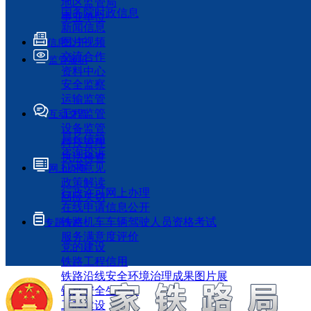
地区监管局
国务院时政信息
事业单位
新闻信息
图片视频
信息公开
交流合作
监管履职
资料中心
安全监察
运输监管
工程监管
互动交流
设备监管
局长信箱
科技管理
咨询投诉
执法检查
征求意见
网上办事
政策解读
行政许可网上办理
回应关切
在线申请信息公开
铁路机车车辆驾驶人员资格考试
专题专栏
服务满意度评价
党的建设
铁路工程信用
铁路沿线安全环境治理成果图片展
铁路安全生产月
工程建设