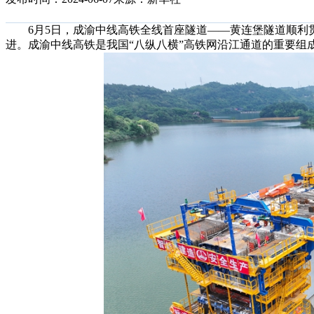
6月5日，成渝中线高铁全线首座隧道——黄连堡隧道顺利贯
进。成渝中线高铁是我国“八纵八横”高铁网沿江通道的重要组成