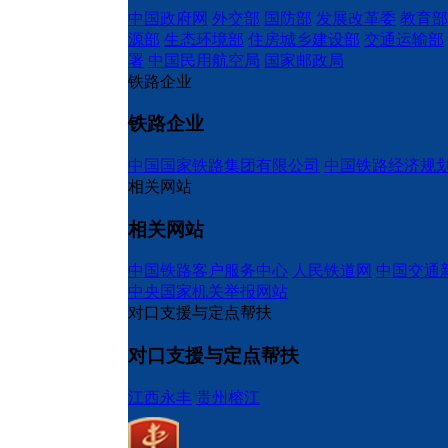
中国政府网
外交部
国防部
发展改革委
教育部
源部
生态环境部
住房城乡建设部
交通运输部
署
中国民用航空局
国家邮政局
铁路企业
铁路企业
中国国家铁路集团有限公司
中国铁路经济规
相关网站
相关网站
中国铁路客户服务中心
人民铁道网
中国交通
中央国家机关举报网站
对口支援与定点帮扶
对口支援与定点帮扶
江西永丰
贵州榕江