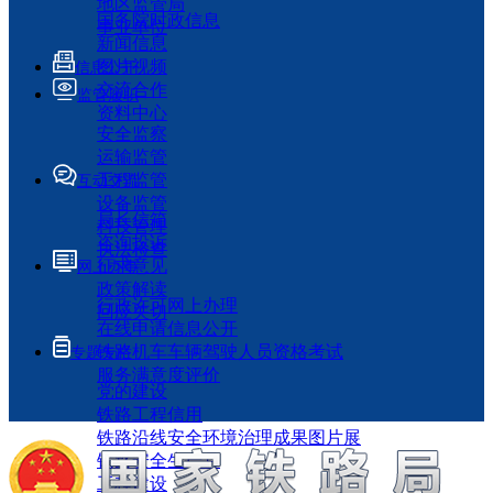
地区监管局
国务院时政信息
事业单位
新闻信息
图片视频
信息公开
交流合作
监管履职
资料中心
安全监察
运输监管
工程监管
互动交流
设备监管
局长信箱
科技管理
咨询投诉
执法检查
征求意见
网上办事
政策解读
行政许可网上办理
回应关切
在线申请信息公开
铁路机车车辆驾驶人员资格考试
专题专栏
服务满意度评价
党的建设
铁路工程信用
铁路沿线安全环境治理成果图片展
铁路安全生产月
工程建设