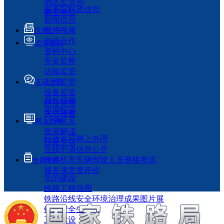
地区监管局
国务院时政信息
事业单位
新闻信息
图片视频
信息公开
交流合作
监管履职
资料中心
安全监察
运输监管
工程监管
互动交流
设备监管
局长信箱
科技管理
咨询投诉
执法检查
征求意见
网上办事
政策解读
行政许可网上办理
回应关切
在线申请信息公开
铁路机车车辆驾驶人员资格考试
专题专栏
服务满意度评价
党的建设
铁路工程信用
铁路沿线安全环境治理成果图片展
铁路安全生产月
工程建设