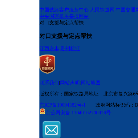
中国铁路客户服务中心
人民铁道网
中国交通
中央国家机关举报网站
对口支援与定点帮扶
对口支援与定点帮扶
江西永丰
贵州榕江
联系我们
|
网站声明
|
网站地图
版权所有：国家铁路局
地址：北京市复兴路6
京ICP备19004382号-1
政府网站标识码：BM
京公网安备 11040102700028号