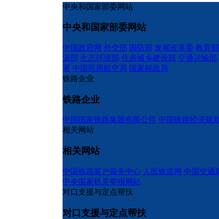
中央和国家部委网站
中央和国家部委网站
中国政府网
外交部
国防部
发展改革委
教育部
源部
生态环境部
住房城乡建设部
交通运输部
署
中国民用航空局
国家邮政局
铁路企业
铁路企业
中国国家铁路集团有限公司
中国铁路经济规
相关网站
相关网站
中国铁路客户服务中心
人民铁道网
中国交通
中央国家机关举报网站
对口支援与定点帮扶
对口支援与定点帮扶