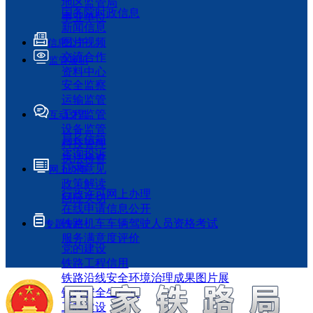
地区监管局
国务院时政信息
事业单位
新闻信息
图片视频
信息公开
交流合作
监管履职
资料中心
安全监察
运输监管
工程监管
互动交流
设备监管
局长信箱
科技管理
咨询投诉
执法检查
征求意见
网上办事
政策解读
行政许可网上办理
回应关切
在线申请信息公开
铁路机车车辆驾驶人员资格考试
专题专栏
服务满意度评价
党的建设
铁路工程信用
铁路沿线安全环境治理成果图片展
铁路安全生产月
工程建设