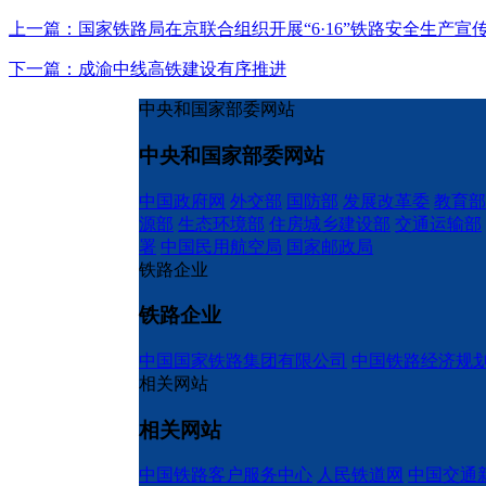
上一篇：国家铁路局在京联合组织开展“6·16”铁路安全生产宣
下一篇：成渝中线高铁建设有序推进
中央和国家部委网站
中央和国家部委网站
中国政府网
外交部
国防部
发展改革委
教育部
源部
生态环境部
住房城乡建设部
交通运输部
署
中国民用航空局
国家邮政局
铁路企业
铁路企业
中国国家铁路集团有限公司
中国铁路经济规
相关网站
相关网站
中国铁路客户服务中心
人民铁道网
中国交通