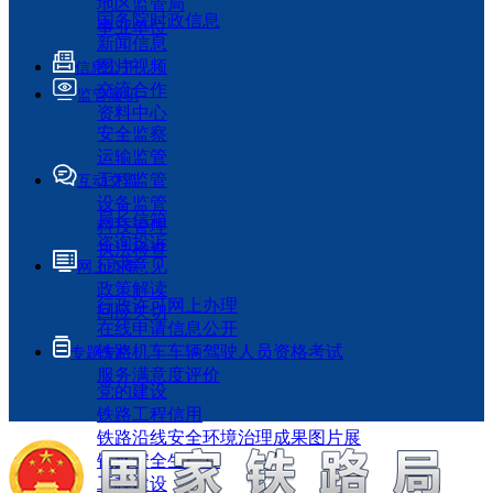
地区监管局
国务院时政信息
事业单位
新闻信息
图片视频
信息公开
交流合作
监管履职
资料中心
安全监察
运输监管
工程监管
互动交流
设备监管
局长信箱
科技管理
咨询投诉
执法检查
征求意见
网上办事
政策解读
行政许可网上办理
回应关切
在线申请信息公开
铁路机车车辆驾驶人员资格考试
专题专栏
服务满意度评价
党的建设
铁路工程信用
铁路沿线安全环境治理成果图片展
铁路安全生产月
工程建设