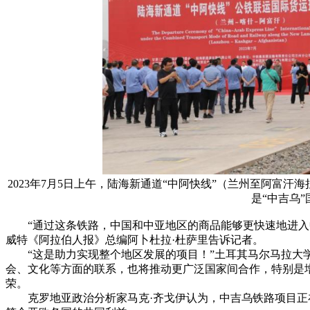
2023年7月5日上午，陆海新通道“中阿快线”（兰州至阿富
是“中吉乌
“通过这条铁路，中国和中亚地区的商品能够更快速地进入中
威特《阿拉伯人报》总编阿卜杜拉·杜萨里告诉记者。
“这是助力实现整个地区发展的项目！”土耳其马尔马拉大学
会、文化等方面的联系，也将推动更广泛国家间合作，特别是
荣。
克罗地亚政治分析家马克·齐戈伊认为，中吉乌铁路项目正