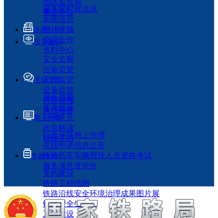
地区监管局
国务院时政信息
事业单位
新闻信息
图片视频
信息公开
交流合作
监管履职
资料中心
安全监察
运输监管
工程监管
互动交流
设备监管
局长信箱
科技管理
咨询投诉
执法检查
征求意见
网上办事
政策解读
行政许可网上办理
回应关切
在线申请信息公开
铁路机车车辆驾驶人员资格考试
专题专栏
服务满意度评价
党的建设
铁路工程信用
铁路沿线安全环境治理成果图片展
铁路安全生产月
工程建设