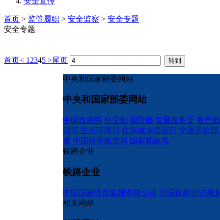
安全宣传
首页
>
监管履职
>
安全监察
>
安全专题
安全专题
首页
<
1
2
3
4
5
>
尾页
中央和国家部委网站
中央和国家部委网站
中国政府网
外交部
国防部
发展改革委
教育部
源部
生态环境部
住房城乡建设部
交通运输部
署
中国民用航空局
国家邮政局
铁路企业
铁路企业
中国国家铁路集团有限公司
中国铁路经济规
相关网站