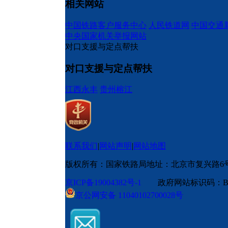
相关网站
中国铁路客户服务中心
人民铁道网
中国交通
中央国家机关举报网站
对口支援与定点帮扶
对口支援与定点帮扶
江西永丰
贵州榕江
联系我们
|
网站声明
|
网站地图
版权所有：国家铁路局
地址：北京市复兴路6
京ICP备19004382号-1
政府网站标识码：BM
京公网安备 11040102700028号