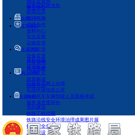
地区监管局
国务院时政信息
事业单位
新闻信息
图片视频
信息公开
交流合作
监管履职
资料中心
安全监察
运输监管
工程监管
互动交流
设备监管
局长信箱
科技管理
咨询投诉
执法检查
征求意见
网上办事
政策解读
行政许可网上办理
回应关切
在线申请信息公开
铁路机车车辆驾驶人员资格考试
专题专栏
服务满意度评价
党的建设
铁路工程信用
铁路沿线安全环境治理成果图片展
铁路安全生产月
工程建设