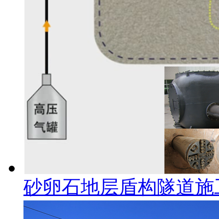
砂卵石地层盾构隧道施