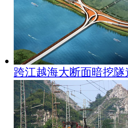
跨江越海大断面暗挖隧