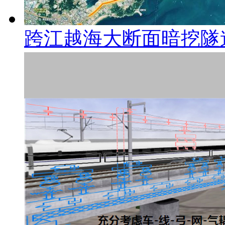
跨江越海大断面暗挖隧