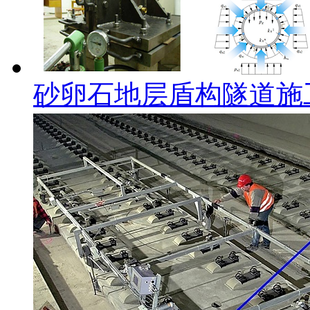
砂卵石地层盾构隧道施