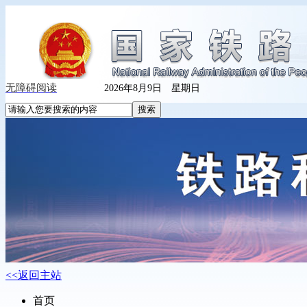
无障碍阅读
2026年8月9日 星期日
<<返回主站
首页