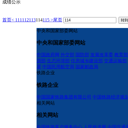
成绩公示
首页
<
111
112
113
114
115
>
尾页
中央和国家部委网站
中央和国家部委网站
中国政府网
外交部
国防部
发展改革委
教育部
源部
生态环境部
住房城乡建设部
交通运输部
署
中国民用航空局
国家邮政局
铁路企业
铁路企业
中国国家铁路集团有限公司
中国铁路经济规
相关网站
相关网站
中国铁路客户服务中心
人民铁道网
中国交通