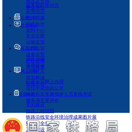
地区监管局
国务院时政信息
事业单位
新闻信息
图片视频
信息公开
交流合作
监管履职
资料中心
安全监察
运输监管
工程监管
互动交流
设备监管
局长信箱
科技管理
咨询投诉
执法检查
征求意见
网上办事
政策解读
行政许可网上办理
回应关切
在线申请信息公开
铁路机车车辆驾驶人员资格考试
专题专栏
服务满意度评价
党的建设
铁路工程信用
铁路沿线安全环境治理成果图片展
铁路安全生产月
工程建设