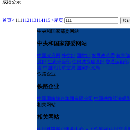
成绩公示
首页
<
111
112
113
114
115
>
尾页
中央和国家部委网站
中央和国家部委网站
中国政府网
外交部
国防部
发展改革委
教育部
源部
生态环境部
住房城乡建设部
交通运输部
署
中国民用航空局
国家邮政局
铁路企业
铁路企业
中国国家铁路集团有限公司
中国铁路经济规
相关网站
相关网站
中国铁路客户服务中心
人民铁道网
中国交通