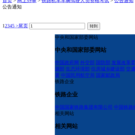
首页
>
网上办事
>
铁路机车车辆驾驶人员资格考试
>
公告通知
公告通知
1
2
3
4
5
>
尾页
中央和国家部委网站
中央和国家部委网站
中国政府网
外交部
国防部
发展改革
源部
生态环境部
住房城乡建设部
交
署
中国民用航空局
国家邮政局
铁路企业
铁路企业
中国国家铁路集团有限公司
中国铁路
相关网站
相关网站