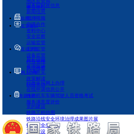
地区监管局
国务院时政信息
事业单位
新闻信息
图片视频
信息公开
交流合作
监管履职
资料中心
安全监察
运输监管
工程监管
互动交流
设备监管
局长信箱
科技管理
咨询投诉
执法检查
征求意见
网上办事
政策解读
行政许可网上办理
回应关切
在线申请信息公开
铁路机车车辆驾驶人员资格考试
专题专栏
服务满意度评价
党的建设
铁路工程信用
铁路沿线安全环境治理成果图片展
铁路安全生产月
工程建设