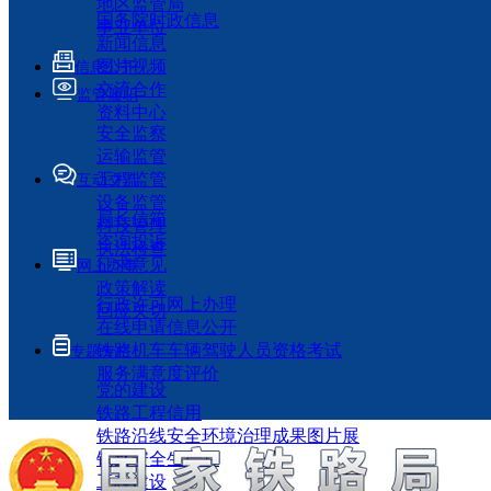
地区监管局
国务院时政信息
事业单位
新闻信息
图片视频
信息公开
交流合作
监管履职
资料中心
安全监察
运输监管
工程监管
互动交流
设备监管
局长信箱
科技管理
咨询投诉
执法检查
征求意见
网上办事
政策解读
行政许可网上办理
回应关切
在线申请信息公开
铁路机车车辆驾驶人员资格考试
专题专栏
服务满意度评价
党的建设
铁路工程信用
铁路沿线安全环境治理成果图片展
铁路安全生产月
工程建设