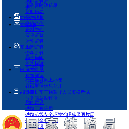
地区监管局
国务院时政信息
事业单位
新闻信息
图片视频
信息公开
交流合作
监管履职
资料中心
安全监察
运输监管
工程监管
互动交流
设备监管
局长信箱
科技管理
咨询投诉
执法检查
征求意见
网上办事
政策解读
行政许可网上办理
回应关切
在线申请信息公开
铁路机车车辆驾驶人员资格考试
专题专栏
服务满意度评价
党的建设
铁路工程信用
铁路沿线安全环境治理成果图片展
铁路安全生产月
工程建设