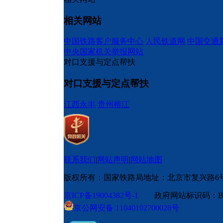
相关网站
中国铁路客户服务中心
人民铁道网
中国交通
中央国家机关举报网站
对口支援与定点帮扶
对口支援与定点帮扶
江西永丰
贵州榕江
联系我们
|
网站声明
|
网站地图
版权所有：国家铁路局
地址：北京市复兴路6
京ICP备19004382号-1
政府网站标识码：BM
京公网安备 11040102700028号