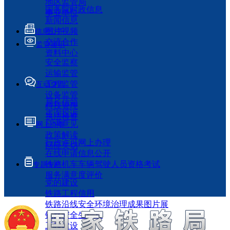
地区监管局
国务院时政信息
事业单位
新闻信息
图片视频
信息公开
交流合作
监管履职
资料中心
安全监察
运输监管
工程监管
互动交流
设备监管
局长信箱
科技管理
咨询投诉
执法检查
征求意见
网上办事
政策解读
行政许可网上办理
回应关切
在线申请信息公开
铁路机车车辆驾驶人员资格考试
专题专栏
服务满意度评价
党的建设
铁路工程信用
铁路沿线安全环境治理成果图片展
铁路安全生产月
工程建设