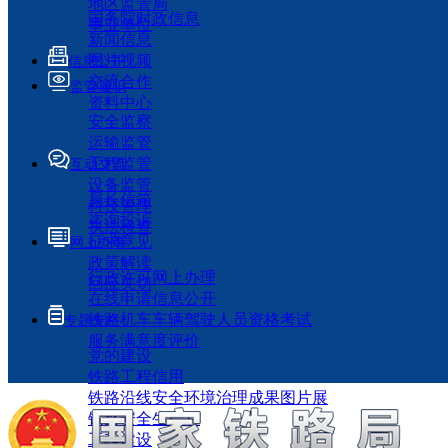
地区监管局
国务院时政信息
事业单位
新闻信息
图片视频
信息公开
交流合作
监管履职
资料中心
安全监察
运输监管
工程监管
互动交流
设备监管
局长信箱
科技管理
咨询投诉
执法检查
征求意见
网上办事
政策解读
行政许可网上办理
回应关切
在线申请信息公开
铁路机车车辆驾驶人员资格考试
专题专栏
服务满意度评价
党的建设
铁路工程信用
铁路沿线安全环境治理成果图片展
铁路安全生产月
工程建设