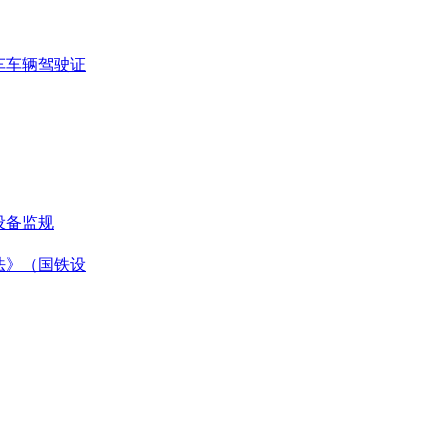
车车辆驾驶证
设备监规
法》（国铁设