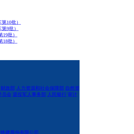
第10批）
车第9批）
第19批）
第18批）
财政部
人力资源和社会保障部
自然资
委员会
退役军人事务部
人民银行
审计
国铁建股份有限公司