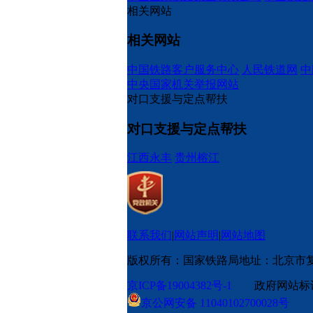
相关网站
相关网站
中国铁路客户服务中心
人民铁道网
中
中央国家机关举报网站
对口支援与定点帮扶
对口支援与定点帮扶
江西永丰
贵州榕江
联系我们
|
网站声明
|
网站地图
版权所有：国家铁路局
地址：北京市
京ICP备19004382号-1
政府网站标识码
京公网安备 11040102700028号