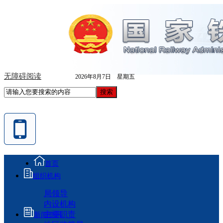
无障碍阅读
2026年8月7日 星期五
首页
组织机构
局领导
内设机构
主要职责
新闻资讯