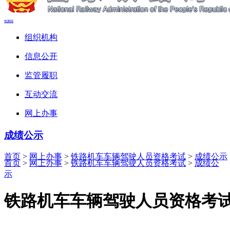
电脑端
组织机构
信息公开
监管履职
互动交流
网上办事
成绩公示
首页
>
网上办事
>
铁路机车车辆驾驶人员资格考试
>
成绩公示
首页
>
网上办事
>
铁路机车车辆驾驶人员资格考试
>
成绩公
示
铁路机车车辆驾驶人员资格考试成