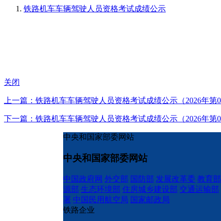
铁路机车车辆驾驶人员资格考试成绩公示
关闭
上一篇：铁路机车车辆驾驶人员资格考试成绩公示（2026年第0
下一篇：铁路机车车辆驾驶人员资格考试成绩公示（2026年第0
中央和国家部委网站
中央和国家部委网站
中国政府网
外交部
国防部
发展改革委
教育部
源部
生态环境部
住房城乡建设部
交通运输部
署
中国民用航空局
国家邮政局
铁路企业