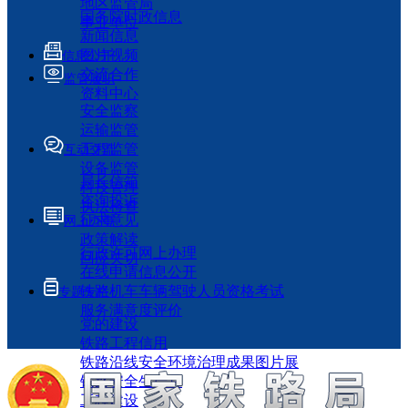
地区监管局
国务院时政信息
事业单位
新闻信息
图片视频
信息公开
交流合作
监管履职
资料中心
安全监察
运输监管
工程监管
互动交流
设备监管
局长信箱
科技管理
咨询投诉
执法检查
征求意见
网上办事
政策解读
行政许可网上办理
回应关切
在线申请信息公开
铁路机车车辆驾驶人员资格考试
专题专栏
服务满意度评价
党的建设
铁路工程信用
铁路沿线安全环境治理成果图片展
铁路安全生产月
工程建设