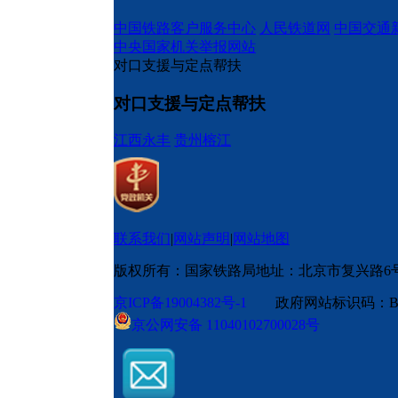
中国铁路客户服务中心
人民铁道网
中国交通
中央国家机关举报网站
对口支援与定点帮扶
对口支援与定点帮扶
江西永丰
贵州榕江
联系我们
|
网站声明
|
网站地图
版权所有：国家铁路局
地址：北京市复兴路6
京ICP备19004382号-1
政府网站标识码：BM
京公网安备 11040102700028号