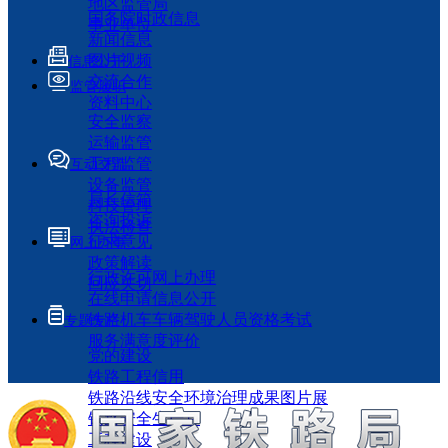
地区监管局
国务院时政信息
事业单位
新闻信息
图片视频
信息公开
交流合作
监管履职
资料中心
安全监察
运输监管
工程监管
互动交流
设备监管
局长信箱
科技管理
咨询投诉
执法检查
征求意见
网上办事
政策解读
行政许可网上办理
回应关切
在线申请信息公开
铁路机车车辆驾驶人员资格考试
专题专栏
服务满意度评价
党的建设
铁路工程信用
铁路沿线安全环境治理成果图片展
铁路安全生产月
工程建设