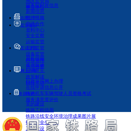
地区监管局
国务院时政信息
事业单位
新闻信息
图片视频
信息公开
交流合作
监管履职
资料中心
安全监察
运输监管
工程监管
互动交流
设备监管
局长信箱
科技管理
咨询投诉
执法检查
征求意见
网上办事
政策解读
行政许可网上办理
回应关切
在线申请信息公开
铁路机车车辆驾驶人员资格考试
专题专栏
服务满意度评价
党的建设
铁路工程信用
铁路沿线安全环境治理成果图片展
铁路安全生产月
工程建设