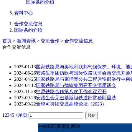
国际条约介绍
资料中心
合作交流信息
国际条约介绍
首页
>
新闻资讯
>
交流合作
>
合作交流信息
合作交流信息
2025-01-13
国家铁路局与奥地利联邦气候保护、环境、能
2024-06-26
安路生率团访欧与国际铁路联盟会商交流并参
2024-04-25
国家铁路局与柬埔寨公共工程运输部举行中柬
2024-04-12
国家铁路局与德铁集团召开交流座谈会
2023-11-28
中尼铁路合作第八次工作会议召开
2023-09-26
安路生会见巴基斯坦铁道部常秘阿里沙
2023-09-22
全球可持续交通高峰论坛（2023）
1
2
3
4
5
>
尾页
中央和国家部委网站