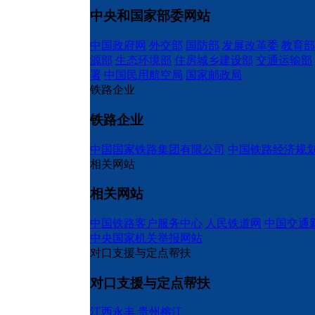
中央和国家部委网站
中国政府网
外交部
国防部
发展改革委
教育部
源部
生态环境部
住房城乡建设部
交通运输部
署
中国民用航空局
国家邮政局
铁路企业
铁路企业
中国国家铁路集团有限公司
中国铁路经济规
相关网站
相关网站
中国铁路客户服务中心
人民铁道网
中国交通
中央国家机关举报网站
对口支援与定点帮扶
对口支援与定点帮扶
江西永丰
贵州榕江