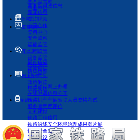
地区监管局
国务院时政信息
事业单位
新闻信息
图片视频
信息公开
交流合作
监管履职
资料中心
安全监察
运输监管
工程监管
互动交流
设备监管
局长信箱
科技管理
咨询投诉
执法检查
征求意见
网上办事
政策解读
行政许可网上办理
回应关切
在线申请信息公开
铁路机车车辆驾驶人员资格考试
专题专栏
服务满意度评价
党的建设
铁路工程信用
铁路沿线安全环境治理成果图片展
铁路安全生产月
工程建设