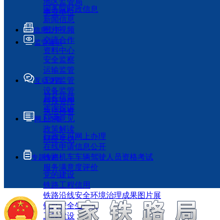
地区监管局
国务院时政信息
事业单位
新闻信息
图片视频
信息公开
交流合作
监管履职
资料中心
安全监察
运输监管
工程监管
互动交流
设备监管
局长信箱
科技管理
咨询投诉
执法检查
征求意见
网上办事
政策解读
行政许可网上办理
回应关切
在线申请信息公开
铁路机车车辆驾驶人员资格考试
专题专栏
服务满意度评价
党的建设
铁路工程信用
铁路沿线安全环境治理成果图片展
铁路安全生产月
工程建设