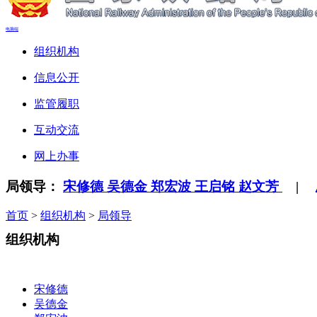
电脑端
组织机构
信息公开
监管履职
互动交流
网上办事
局领导：
宋修德
吴德金
郑宏波
王启铭
赵文芳
|
首页
>
组织机构
>
局领导
组织机构
宋修德
吴德金