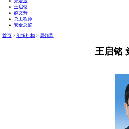
郑宏波
王启铭
赵文芳
总工程师
安全总监
首页
>
组织机构
>
局领导
王启铭