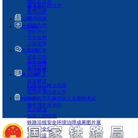
地区监管局
国务院时政信息
事业单位
新闻信息
图片视频
信息公开
交流合作
监管履职
资料中心
安全监察
运输监管
工程监管
互动交流
设备监管
局长信箱
科技管理
咨询投诉
执法检查
征求意见
网上办事
政策解读
行政许可网上办理
回应关切
在线申请信息公开
铁路机车车辆驾驶人员资格考试
专题专栏
服务满意度评价
党的建设
铁路工程信用
铁路沿线安全环境治理成果图片展
铁路安全生产月
工程建设