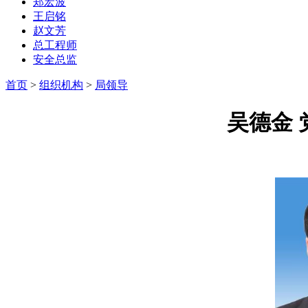
郑宏波
王启铭
赵文芳
总工程师
安全总监
首页
>
组织机构
>
局领导
吴德金