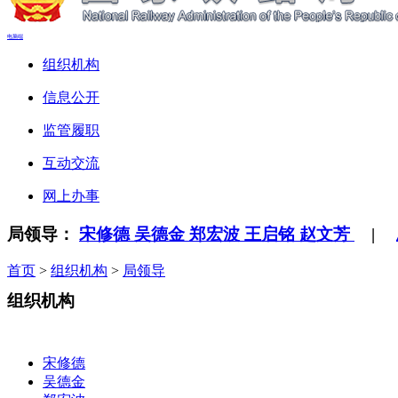
电脑端
组织机构
信息公开
监管履职
互动交流
网上办事
局领导：
宋修德
吴德金
郑宏波
王启铭
赵文芳
|
首页
>
组织机构
>
局领导
组织机构
宋修德
吴德金