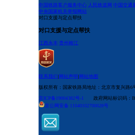
中国铁路客户服务中心
人民铁道网
中国交通
中央国家机关举报网站
对口支援与定点帮扶
对口支援与定点帮扶
江西永丰
贵州榕江
联系我们
|
网站声明
|
网站地图
版权所有：国家铁路局
地址：北京市复兴路6
京ICP备19004382号-1
政府网站标识码：BM
京公网安备 11040102700028号