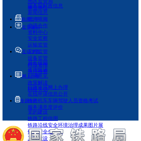
地区监管局
国务院时政信息
事业单位
新闻信息
图片视频
信息公开
交流合作
监管履职
资料中心
安全监察
运输监管
工程监管
互动交流
设备监管
局长信箱
科技管理
咨询投诉
执法检查
征求意见
网上办事
政策解读
行政许可网上办理
回应关切
在线申请信息公开
铁路机车车辆驾驶人员资格考试
专题专栏
服务满意度评价
党的建设
铁路工程信用
铁路沿线安全环境治理成果图片展
铁路安全生产月
工程建设