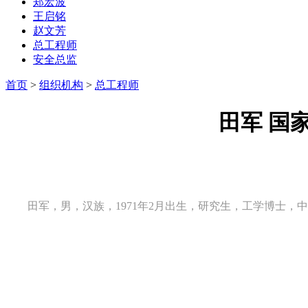
郑宏波
王启铭
赵文芳
总工程师
安全总监
首页
>
组织机构
>
总工程师
田军
国
田军，男，汉族，1971年2月出生，研究生，工学博士，