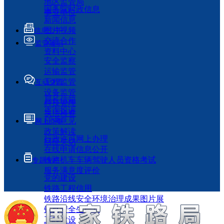
地区监管局
国务院时政信息
事业单位
新闻信息
图片视频
信息公开
交流合作
监管履职
资料中心
安全监察
运输监管
工程监管
互动交流
设备监管
局长信箱
科技管理
咨询投诉
执法检查
征求意见
网上办事
政策解读
行政许可网上办理
回应关切
在线申请信息公开
铁路机车车辆驾驶人员资格考试
专题专栏
服务满意度评价
党的建设
铁路工程信用
铁路沿线安全环境治理成果图片展
铁路安全生产月
工程建设