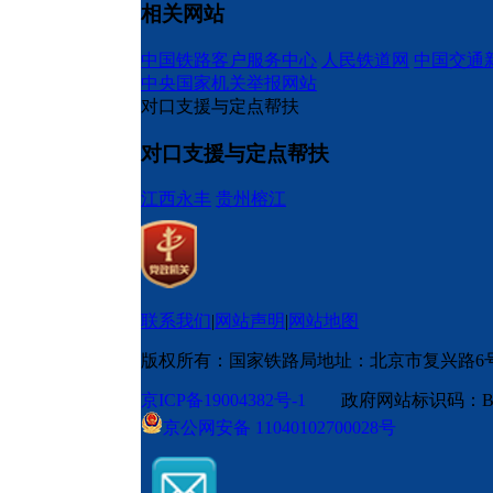
相关网站
中国铁路客户服务中心
人民铁道网
中国交通
中央国家机关举报网站
对口支援与定点帮扶
对口支援与定点帮扶
江西永丰
贵州榕江
联系我们
|
网站声明
|
网站地图
版权所有：国家铁路局
地址：北京市复兴路6
京ICP备19004382号-1
政府网站标识码：BM
京公网安备 11040102700028号