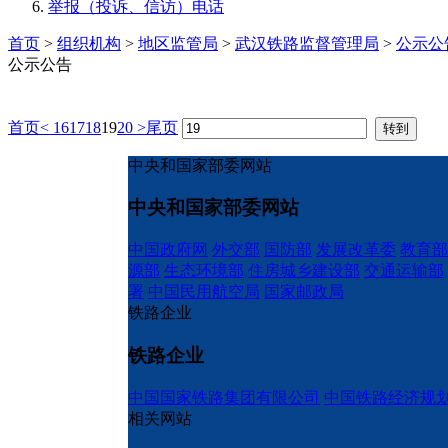
举报（投诉、信访）电话
首页
>
组织机构
>
地区监管局
>
武汉铁路监督管理局
>
公示公
公示公告
首页
<
16
17
18
19
20
>
尾页
中央和国家部委网站
中央和国家部委网站
中国政府网
外交部
国防部
发展改革委
教育部
源部
生态环境部
住房城乡建设部
交通运输部
署
中国民用航空局
国家邮政局
铁路企业
铁路企业
中国国家铁路集团有限公司
中国铁路经济规
相关网站