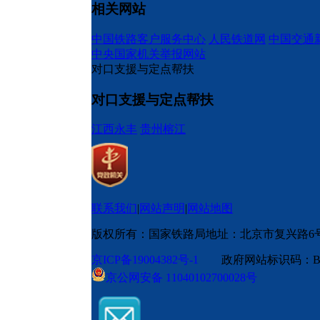
相关网站
中国铁路客户服务中心
人民铁道网
中国交通
中央国家机关举报网站
对口支援与定点帮扶
对口支援与定点帮扶
江西永丰
贵州榕江
联系我们
|
网站声明
|
网站地图
版权所有：国家铁路局
地址：北京市复兴路6
京ICP备19004382号-1
政府网站标识码：BM
京公网安备 11040102700028号