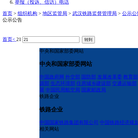
举报（投诉、信访）电话
首页
>
组织机构
>
地区监管局
>
武汉铁路监督管理局
>
公示公
公示公告
首页
<
21
中央和国家部委网站
中央和国家部委网站
中国政府网
外交部
国防部
发展改革委
教育部
源部
生态环境部
住房城乡建设部
交通运输部
署
中国民用航空局
国家邮政局
铁路企业
铁路企业
中国国家铁路集团有限公司
中国铁路经济规
相关网站