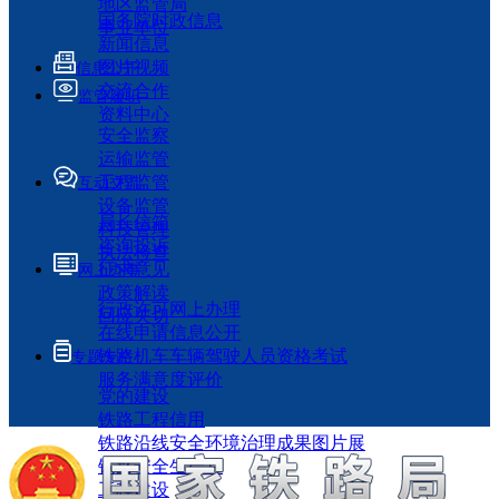
地区监管局
国务院时政信息
事业单位
新闻信息
图片视频
信息公开
交流合作
监管履职
资料中心
安全监察
运输监管
工程监管
互动交流
设备监管
局长信箱
科技管理
咨询投诉
执法检查
征求意见
网上办事
政策解读
行政许可网上办理
回应关切
在线申请信息公开
铁路机车车辆驾驶人员资格考试
专题专栏
服务满意度评价
党的建设
铁路工程信用
铁路沿线安全环境治理成果图片展
铁路安全生产月
工程建设