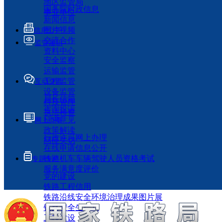
地区监管局
国务院时政信息
事业单位
新闻信息
图片视频
信息公开
交流合作
监管履职
资料中心
安全监察
运输监管
工程监管
互动交流
设备监管
局长信箱
科技管理
咨询投诉
执法检查
征求意见
网上办事
政策解读
行政许可网上办理
回应关切
在线申请信息公开
铁路机车车辆驾驶人员资格考试
专题专栏
服务满意度评价
党的建设
铁路工程信用
铁路沿线安全环境治理成果图片展
铁路安全生产月
工程建设