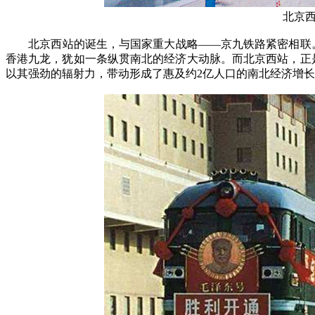
北京
北京西站的诞生，与国家重大战略——京九铁路紧密相联。作
香港九龙，犹如一条纵贯南北的经济大动脉。而北京西站，正
以其强劲的辐射力，带动形成了惠及约2亿人口的南北经济增