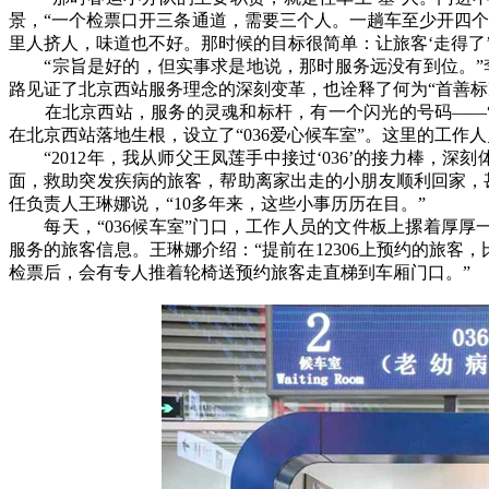
景，“一个检票口开三条通道，需要三个人。一趟车至少开四个
里人挤人，味道也不好。那时候的目标很简单：让旅客‘走得了’
“宗旨是好的，但实事求是地说，那时服务远没有到位。”李维
路见证了北京西站服务理念的深刻变革，也诠释了何为“首善标
在北京西站，服务的灵魂和标杆，有一个闪光的号码——“03
在北京西站落地生根，设立了“036爱心候车室”。这里的工
“2012年，我从师父王凤莲手中接过‘036’的接力棒，
面，救助突发疾病的旅客，帮助离家出走的小朋友顺利回家，甚
任负责人王琳娜说，“10多年来，这些小事历历在目。”
每天，“036候车室”门口，工作人员的文件板上摞着厚厚
服务的旅客信息。王琳娜介绍：“提前在12306上预约的旅
检票后，会有专人推着轮椅送预约旅客走直梯到车厢门口。”