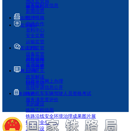
地区监管局
国务院时政信息
事业单位
新闻信息
图片视频
信息公开
交流合作
监管履职
资料中心
安全监察
运输监管
工程监管
互动交流
设备监管
局长信箱
科技管理
咨询投诉
执法检查
征求意见
网上办事
政策解读
行政许可网上办理
回应关切
在线申请信息公开
铁路机车车辆驾驶人员资格考试
专题专栏
服务满意度评价
党的建设
铁路工程信用
铁路沿线安全环境治理成果图片展
铁路安全生产月
工程建设