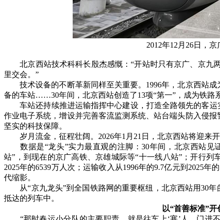
2012年12月26
北京西站技术科科长殷杰感慨：“开站时只有京广、京九两条
里交会。”
技术设备的不断革新同样至关重要。1996年，北京西站成为
备的车站……30年间，北京西站创造了13项“第一”，成为铁
车站还持续推进运输指挥中心建设，打造全路领先的客运实
作业电子系统，增设并完善客流监测系统、站台端头防入侵报
坚实的科技保障。
岁月流金，征程壮阔。2026年1月21日，北京西站将迎来开
数据是“龙头”实力最直观的注脚：30年间，北京西站见证
站”，到现在的京广高铁、京雄城际等“十一线八站”；开行列车从运
2025年的6539万人次；运输收入从1996年的9.7亿元到2
代缩影。
从“京九龙头”到全国铁路网的重要枢纽，北京西站用30年
抵达的列车中。
以“首善标准”开
“那时春运小分队的主要职责，就是往车上‘塞’人。门进不去