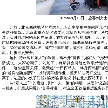
2025年8月13日，旅客刘
此前，北京西站地区的网约车上车点主要集中在站区几个停
变这种情况，北京市重点站区管委会西站办从空间优化、科
屏，实时同步网约车所在车道，旅客连车牌号都清晰可见，还
广场P3停车场升级改造，改善通行环境，降低车辆行驶噪声
头、3000多米交通标线，规范行车轨迹，减少拥堵和剐蹭。
流，让步行更安全。
这种“待旅客如亲人”的温度，离不开“待职工如家人”的现
活烦忧。大家心顺了、劲足了，自然就会将这份温暖传递给
件……这些点滴关怀，凝聚起“一日西站人，终身西站情”的
的“老兵”感触颇深：“以前调车组作业，整天和油污打交道
高了，站里的小伙子们找对象都自豪地说‘我在北京西站工作’！
从“塞人上车”的窘迫，到“一人一策”的精细；从硬件设施的
与服务，打磨成闪耀的“首善标准”，树立全国铁路客运服务的品