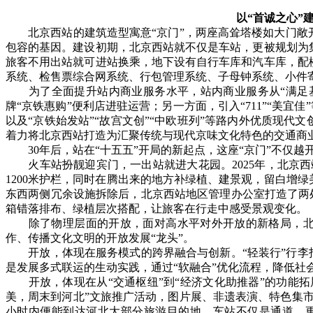
以“首诚之心”
北京西站的建筑造型寓意“京门”，两座高耸塔楼如大门敞
包容的基因。建设初期，北京西站就不仅是车站，更被规划为
旅客不用出站就可进站换乘，地下设有自行车库和汽车库，配
系统、检售票综合网系统、行包管理系统、子母钟系统、小件
为了全面提升站内商业服务水平，站内商业服务从“满足基
牌“京铁惠购”便利店进驻运营；另一方面，引入“711”“美宜
以及“京铁始发站”“故宫文创”“中欧班列”等路内外优质现
着力将北京西站打造为汇聚传统与现代京味文化特色的交通商
30年后，站在“十五五”开局的新起点，这座“京门”不仅越
火车站扮靓迎宾门，一出站就进大花园。2025年，北京西
1200米护栏，同时在腾出来的地方补绿植、建景观，留白增绿
东西两侧冗余设施拆除后，北京西站地区管理办公室打造了两处
箱错落排布、绿植层次搭配，让旅客在行走中感受景观变化。
除了物理层面的开放，面对高水平对外开放的新格局，北京
作、传播文化文明的开放发展“龙头”。
开放，体现在服务模式的跨界融合与创新。“轻装行”行李托
是发展多式联运的生动实践，通过“软融合”优化流程，降低社
开放，体现在从“交通枢纽”到“经济文化助推器”的功能拓展
美，周末到河北”文旅推广活动，图片展、非遗表演、特色集市吸
小时内便能到达河北大部分旅游目的地。车站不仅是通道，更