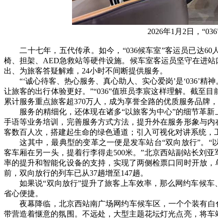
2026年1月2日，“
二十七年，五代传承。如今，“036候车室”客运员已达6
椅、担架、AED急救站等硬件设施。候车室客运员坚守在进
出、为旅客答疑解难，24小时不间断提供服务。
“‘诚心待客、热心服务、真心助人、实心爱岗’是‘036’
让旅客的出行体验更好。”“036”值班员李宸这样理解。截至目
累计服务重点旅客超370万人，成为享誉全路的优质服务品牌
服务的精细化，还体现在诸多“以旅客为中心”的细节革新上
手语等业务培训，完善服务方式方法，提升外在服务形象与内
客数百人次，搭建起生命的绿色通道；引入可视化对讲系统，
这其中，最典型的变革之一便是发车站台“双向放行”。“
客车厢在另一头，提着行李得走500米。”北京西站副站长刘
率的提升和智能化设备的支持，实现了两侧检票口同时开放，
前，双向放行的列车已从37趟增至147趟。
如果说“双向放行”提升了旅客上车效率，那么网约车候车
省心便捷。
夜幕降临，北京西站南广场网约车候车区，一个个装有白色
带营造着惬意的氛围。不远处，大型主题花坛灯光点亮，将车