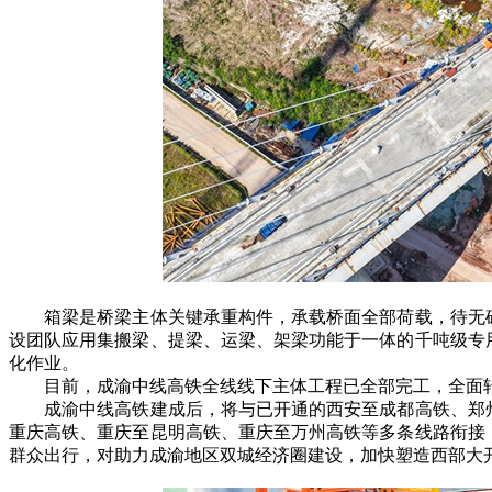
箱梁是桥梁主体关键承重构件，承载桥面全部荷载，待无砟
设团队应用集搬梁、提梁、运梁、架梁功能于一体的千吨级专
化作业。
目前，成渝中线高铁全线线下主体工程已全部完工，全面转
成渝中线高铁建成后，将与已开通的西安至成都高铁、郑州
重庆高铁、重庆至昆明高铁、重庆至万州高铁等多条线路衔接
群众出行，对助力成渝地区双城经济圈建设，加快塑造西部大