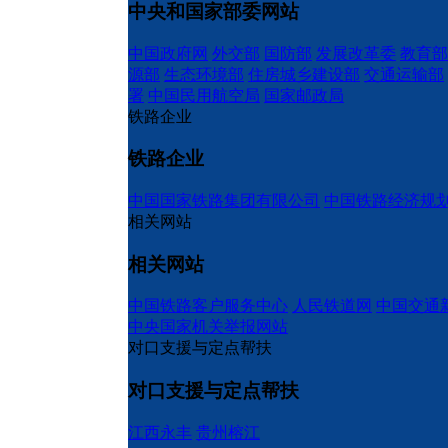
中央和国家部委网站
中国政府网
外交部
国防部
发展改革委
教育部
源部
生态环境部
住房城乡建设部
交通运输部
署
中国民用航空局
国家邮政局
铁路企业
铁路企业
中国国家铁路集团有限公司
中国铁路经济规
相关网站
相关网站
中国铁路客户服务中心
人民铁道网
中国交通
中央国家机关举报网站
对口支援与定点帮扶
对口支援与定点帮扶
江西永丰
贵州榕江