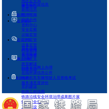
地区监管局
国务院时政信息
事业单位
新闻信息
图片视频
信息公开
交流合作
监管履职
资料中心
安全监察
运输监管
工程监管
互动交流
设备监管
局长信箱
科技管理
咨询投诉
执法检查
征求意见
网上办事
政策解读
行政许可网上办理
回应关切
在线申请信息公开
铁路机车车辆驾驶人员资格考试
专题专栏
服务满意度评价
党的建设
铁路工程信用
铁路沿线安全环境治理成果图片展
铁路安全生产月
工程建设