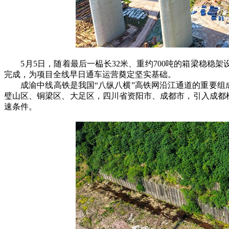
5月5日，随着最后一榀长32米、重约700吨的箱梁稳稳
完成，为项目全线早日通车运营奠定坚实基础。
成渝中线高铁是我国“八纵八横”高铁网沿江通道的重要组
璧山区、铜梁区、大足区，四川省资阳市、成都市，引入成都枢
速条件。