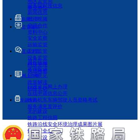
地区监管局
国务院时政信息
事业单位
新闻信息
图片视频
信息公开
交流合作
监管履职
资料中心
安全监察
运输监管
工程监管
互动交流
设备监管
局长信箱
科技管理
咨询投诉
执法检查
征求意见
网上办事
政策解读
行政许可网上办理
回应关切
在线申请信息公开
铁路机车车辆驾驶人员资格考试
专题专栏
服务满意度评价
党的建设
铁路工程信用
铁路沿线安全环境治理成果图片展
铁路安全生产月
工程建设