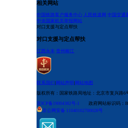
相关网站
中国铁路客户服务中心
人民铁道网
中国交通
中央国家机关举报网站
对口支援与定点帮扶
对口支援与定点帮扶
江西永丰
贵州榕江
联系我们
|
网站声明
|
网站地图
版权所有：国家铁路局
地址：北京市复兴路6
京ICP备19004382号-1
政府网站标识码：BM
京公网安备 11040102700028号