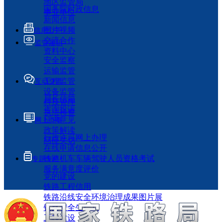
地区监管局
国务院时政信息
事业单位
新闻信息
图片视频
信息公开
交流合作
监管履职
资料中心
安全监察
运输监管
工程监管
互动交流
设备监管
局长信箱
科技管理
咨询投诉
执法检查
征求意见
网上办事
政策解读
行政许可网上办理
回应关切
在线申请信息公开
铁路机车车辆驾驶人员资格考试
专题专栏
服务满意度评价
党的建设
铁路工程信用
铁路沿线安全环境治理成果图片展
铁路安全生产月
工程建设