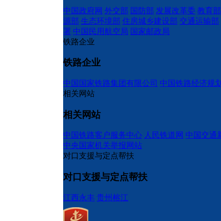
中国政府网
外交部
国防部
发展改革委
教育部
源部
生态环境部
住房城乡建设部
交通运输部
署
中国民用航空局
国家邮政局
铁路企业
铁路企业
中国国家铁路集团有限公司
中国铁路经济规
相关网站
相关网站
中国铁路客户服务中心
人民铁道网
中国交通
中央国家机关举报网站
对口支援与定点帮扶
对口支援与定点帮扶
江西永丰
贵州榕江