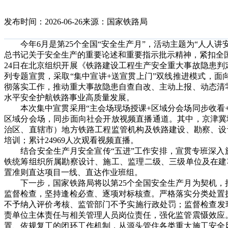
发布时间：2026-06-26
来源：国家铁路局
今年6月是第25个全国“安全生产月”，活动主题为“人人讲
总书记关于安全生产的重要论述和重要指示批示精神，紧扣全国安
24日在北京组织开展《铁路建设工程生产安全重大事故隐患
列专题宣贯，采取“集中宣讲+送宣贯上门”双线推进模式，
彻落实工作，推动重大事故隐患自查自改、主动上报、动态清
水平安全护航铁路事业高质量发展。
本次集中宣贯采用“主会场现场授课+区域分会场同步收看+
区域分会场，同步面向社会开放视频直播通道。其中，京津冀
治区、直辖市）地方铁路工程监管机构及铁路建设、勘察、设计
培训；累计24969人次观看视频直播。
结合安全生产月安全宣传“五进”工作安排，宣贯专班深入施
铁统筹组织所属勘察设计、施工、监理二级、三级单位及在建项
置准则直达项目一线、直达作业班组。
下一步，国家铁路局将以第25个全国安全生产月为契机，
监督检查，坚持逢检必查、逐项对标核查。严格落实分类处置
不予纳入评价考核、监管部门不予实施行政处罚；监督检查发
责单位主体责任与相关管理人员岗位责任，强化监管震慑效应
置、依规复工的闭环工作机制，从源头管住各类重大施工安全