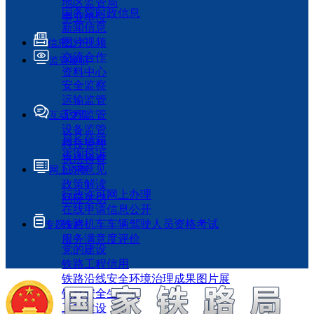
地区监管局
国务院时政信息
事业单位
新闻信息
图片视频
信息公开
交流合作
监管履职
资料中心
安全监察
运输监管
工程监管
互动交流
设备监管
局长信箱
科技管理
咨询投诉
执法检查
征求意见
网上办事
政策解读
行政许可网上办理
回应关切
在线申请信息公开
铁路机车车辆驾驶人员资格考试
专题专栏
服务满意度评价
党的建设
铁路工程信用
铁路沿线安全环境治理成果图片展
铁路安全生产月
工程建设