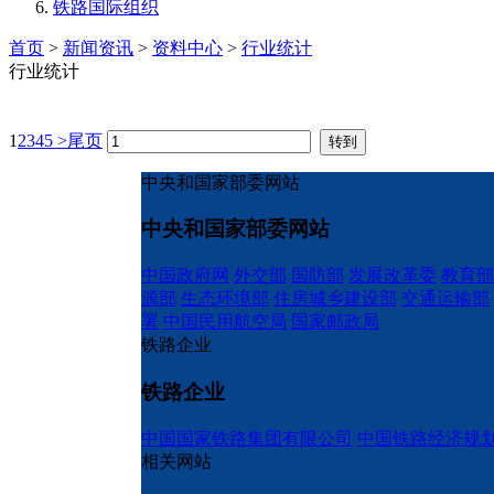
铁路国际组织
首页
>
新闻资讯
>
资料中心
>
行业统计
行业统计
1
2
3
4
5
>
尾页
中央和国家部委网站
中央和国家部委网站
中国政府网
外交部
国防部
发展改革委
教育部
源部
生态环境部
住房城乡建设部
交通运输部
署
中国民用航空局
国家邮政局
铁路企业
铁路企业
中国国家铁路集团有限公司
中国铁路经济规
相关网站