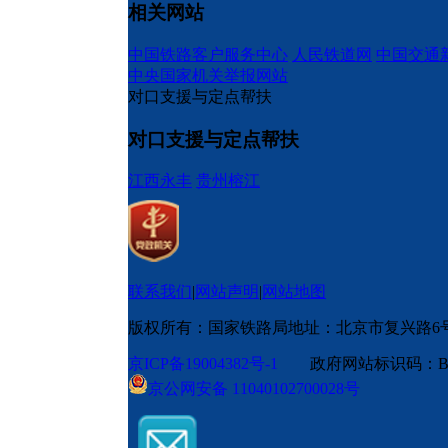
相关网站
中国铁路客户服务中心
人民铁道网
中国交通
中央国家机关举报网站
对口支援与定点帮扶
对口支援与定点帮扶
江西永丰
贵州榕江
联系我们
|
网站声明
|
网站地图
版权所有：国家铁路局
地址：北京市复兴路6
京ICP备19004382号-1
政府网站标识码：BM
京公网安备 11040102700028号