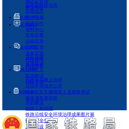
地区监管局
国务院时政信息
事业单位
新闻信息
图片视频
信息公开
交流合作
监管履职
资料中心
安全监察
运输监管
工程监管
互动交流
设备监管
局长信箱
科技管理
咨询投诉
执法检查
征求意见
网上办事
政策解读
行政许可网上办理
回应关切
在线申请信息公开
铁路机车车辆驾驶人员资格考试
专题专栏
服务满意度评价
党的建设
铁路工程信用
铁路沿线安全环境治理成果图片展
铁路安全生产月
工程建设