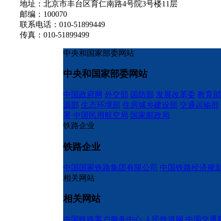
地址：北京市丰台区育仁南路4号院3号楼11层
邮编：100070
联系电话：010-51899449
传真：010-51899499
中央和国家部委网站
中央和国家部委网站
中国政府网
外交部
国防部
发展改革委
教育部
源部
生态环境部
住房城乡建设部
交通运输部
署
中国民用航空局
国家邮政局
铁路企业
铁路企业
中国国家铁路集团有限公司
中国铁路经济规
相关网站
相关网站
中国铁路客户服务中心
人民铁道网
中国交通