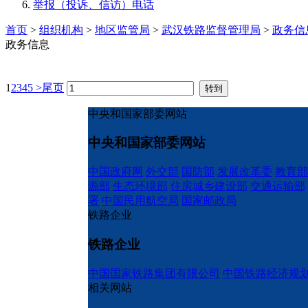
举报（投诉、信访）电话
首页
>
组织机构
>
地区监管局
>
武汉铁路监督管理局
>
政务信
政务信息
1
2
3
4
5
>
尾页
中央和国家部委网站
中央和国家部委网站
中国政府网
外交部
国防部
发展改革委
教育部
源部
生态环境部
住房城乡建设部
交通运输部
署
中国民用航空局
国家邮政局
铁路企业
铁路企业
中国国家铁路集团有限公司
中国铁路经济规
相关网站