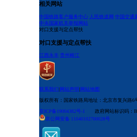
相关网站
中国铁路客户服务中心
人民铁道网
中国交通
中央国家机关举报网站
对口支援与定点帮扶
对口支援与定点帮扶
江西永丰
贵州榕江
联系我们
|
网站声明
|
网站地图
版权所有：国家铁路局
地址：北京市复兴路6
京ICP备19004382号-1
政府网站标识码：BM
京公网安备 11040102700028号