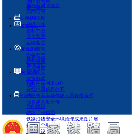
地区监管局
国务院时政信息
事业单位
新闻信息
图片视频
信息公开
交流合作
监管履职
资料中心
安全监察
运输监管
工程监管
互动交流
设备监管
局长信箱
科技管理
咨询投诉
执法检查
征求意见
网上办事
政策解读
行政许可网上办理
回应关切
在线申请信息公开
铁路机车车辆驾驶人员资格考试
专题专栏
服务满意度评价
党的建设
铁路工程信用
铁路沿线安全环境治理成果图片展
铁路安全生产月
工程建设