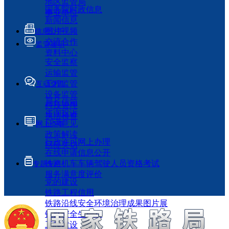
地区监管局
国务院时政信息
事业单位
新闻信息
图片视频
信息公开
交流合作
监管履职
资料中心
安全监察
运输监管
工程监管
互动交流
设备监管
局长信箱
科技管理
咨询投诉
执法检查
征求意见
网上办事
政策解读
行政许可网上办理
回应关切
在线申请信息公开
铁路机车车辆驾驶人员资格考试
专题专栏
服务满意度评价
党的建设
铁路工程信用
铁路沿线安全环境治理成果图片展
铁路安全生产月
工程建设