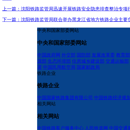
上一篇：沈阳铁路监管局迅速开展铁路安全隐患排查整治专项
下一篇：沈阳铁路监管局联合举办黑龙江省地方铁路企业主要
中央和国家部委网站
中央和国家部委网站
中国政府网
外交部
国防部
发展改革委
教育部
源部
生态环境部
住房城乡建设部
交通运输部
署
中国民用航空局
国家邮政局
铁路企业
铁路企业
中国国家铁路集团有限公司
中国铁路经济规
相关网站
相关网站
中国铁路客户服务中心
人民铁道网
中国交通