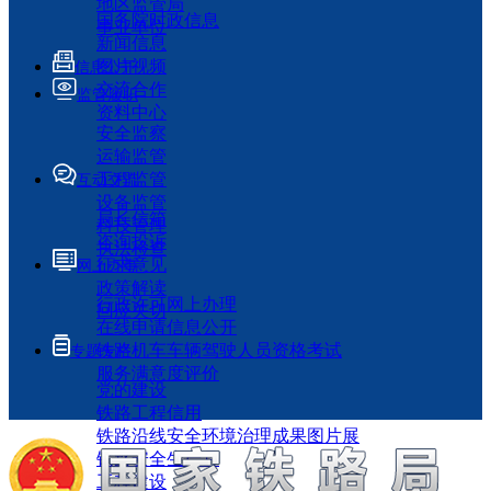
地区监管局
国务院时政信息
事业单位
新闻信息
图片视频
信息公开
交流合作
监管履职
资料中心
安全监察
运输监管
工程监管
互动交流
设备监管
局长信箱
科技管理
咨询投诉
执法检查
征求意见
网上办事
政策解读
行政许可网上办理
回应关切
在线申请信息公开
铁路机车车辆驾驶人员资格考试
专题专栏
服务满意度评价
党的建设
铁路工程信用
铁路沿线安全环境治理成果图片展
铁路安全生产月
工程建设