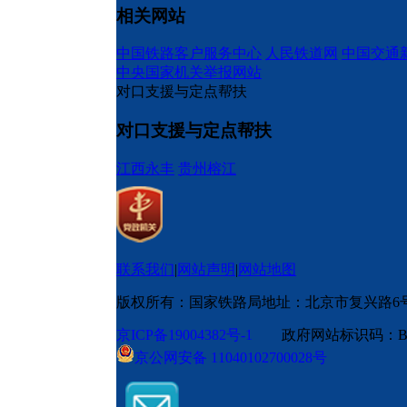
相关网站
中国铁路客户服务中心
人民铁道网
中国交通
中央国家机关举报网站
对口支援与定点帮扶
对口支援与定点帮扶
江西永丰
贵州榕江
联系我们
|
网站声明
|
网站地图
版权所有：国家铁路局
地址：北京市复兴路6
京ICP备19004382号-1
政府网站标识码：BM
京公网安备 11040102700028号