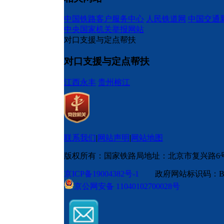
中国铁路客户服务中心
人民铁道网
中国交通
中央国家机关举报网站
对口支援与定点帮扶
对口支援与定点帮扶
江西永丰
贵州榕江
联系我们
|
网站声明
|
网站地图
版权所有：国家铁路局
地址：北京市复兴路6
京ICP备19004382号-1
政府网站标识码：BM
京公网安备 11040102700028号