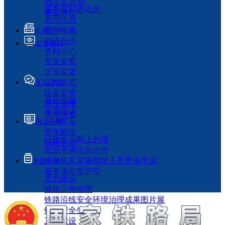
地区监管局
国务院时政信息
事业单位
新闻信息
图片视频
信息公开
交流合作
监管履职
资料中心
安全监察
运输监管
工程监管
互动交流
设备监管
局长信箱
科技管理
咨询投诉
执法检查
征求意见
网上办事
政策解读
行政许可网上办理
回应关切
在线申请信息公开
铁路机车车辆驾驶人员资格考试
专题专栏
服务满意度评价
党的建设
铁路工程信用
铁路沿线安全环境治理成果图片展
铁路安全生产月
工程建设