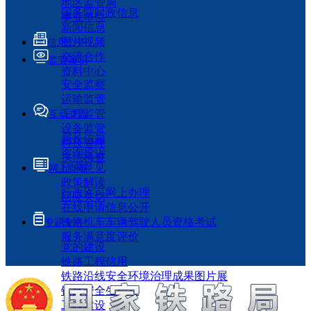
地区监管局
国务院时政信息
事业单位
新闻信息
图片视频
信息公开
交流合作
监管履职
资料中心
安全监察
运输监管
工程监管
互动交流
设备监管
局长信箱
科技管理
咨询投诉
执法检查
征求意见
网上办事
政策解读
行政许可网上办理
回应关切
在线申请信息公开
铁路机车车辆驾驶人员资格考试
专题专栏
服务满意度评价
党的建设
铁路工程信用
铁路沿线安全环境治理成果图片展
铁路安全生产月
工程建设