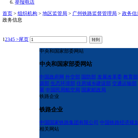
举报电话
首页
>
组织机构
>
地区监管局
>
广州铁路监督管理局
>
政务信
政务信息
1
2
3
4
5
>
尾页
中央和国家部委网站
中央和国家部委网站
中国政府网
外交部
国防部
发展改革委
教育部
源部
生态环境部
住房城乡建设部
交通运输部
署
中国民用航空局
国家邮政局
铁路企业
铁路企业
中国国家铁路集团有限公司
中国铁路经济规
相关网站