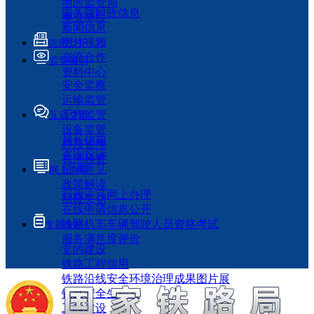
地区监管局
国务院时政信息
事业单位
新闻信息
图片视频
信息公开
交流合作
监管履职
资料中心
安全监察
运输监管
工程监管
互动交流
设备监管
局长信箱
科技管理
咨询投诉
执法检查
征求意见
网上办事
政策解读
行政许可网上办理
回应关切
在线申请信息公开
铁路机车车辆驾驶人员资格考试
专题专栏
服务满意度评价
党的建设
铁路工程信用
铁路沿线安全环境治理成果图片展
铁路安全生产月
工程建设