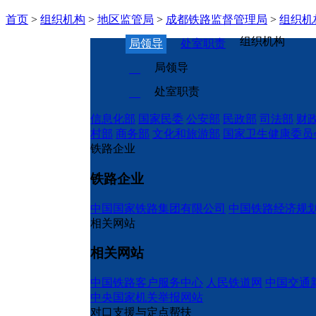
首页
>
组织机构
>
地区监管局
>
成都铁路监督管理局
>
组织机
组织机构
局领导
处室职责
局领导
处室职责
信息化部
国家民委
公安部
民政部
司法部
财
村部
商务部
文化和旅游部
国家卫生健康委员
铁路企业
铁路企业
中国国家铁路集团有限公司
中国铁路经济规
相关网站
相关网站
中国铁路客户服务中心
人民铁道网
中国交通
中央国家机关举报网站
对口支援与定点帮扶