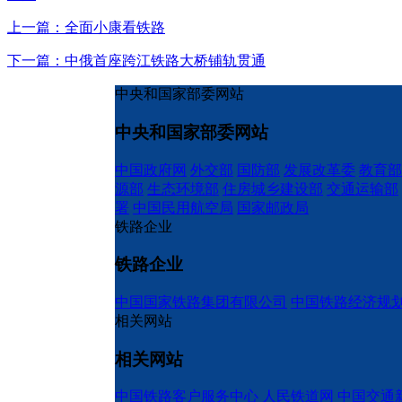
上一篇：全面小康看铁路
下一篇：中俄首座跨江铁路大桥铺轨贯通
中央和国家部委网站
中央和国家部委网站
中国政府网
外交部
国防部
发展改革委
教育部
源部
生态环境部
住房城乡建设部
交通运输部
署
中国民用航空局
国家邮政局
铁路企业
铁路企业
中国国家铁路集团有限公司
中国铁路经济规
相关网站
相关网站
中国铁路客户服务中心
人民铁道网
中国交通