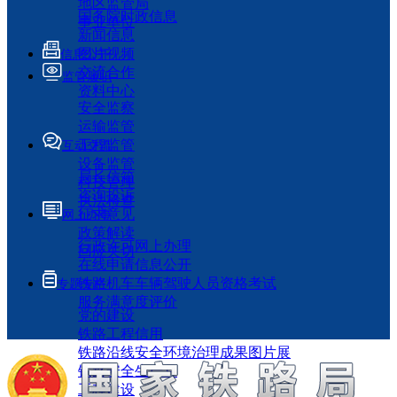
地区监管局
国务院时政信息
事业单位
新闻信息
图片视频
信息公开
交流合作
监管履职
资料中心
安全监察
运输监管
工程监管
互动交流
设备监管
局长信箱
科技管理
咨询投诉
执法检查
征求意见
网上办事
政策解读
行政许可网上办理
回应关切
在线申请信息公开
铁路机车车辆驾驶人员资格考试
专题专栏
服务满意度评价
党的建设
铁路工程信用
铁路沿线安全环境治理成果图片展
铁路安全生产月
工程建设