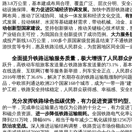
路3.8万公里，基本建成布局合理、覆盖广泛、层次分明、安
础设施保障。
有力促进区域经济协调发展。
加快中西部铁路建
网布局，推动了区域协同、城乡一体发展和经济文化交流。
有
式发展，拉动钢材、水泥等基础建材需求，带动机械、冶金、
动创新型国家建设。
坚持创新驱动，推动关键核心技术研发，
产业链自主可控，为我国自主创新提供了成功范例。
大力服务
成投产新线3.6万公里，100多个原国家级贫困县结束了不通
游扶贫等专列，惠及铁路沿线人民群众，为贫困地区同全国一
全面提升铁路运输服务质量，极大增强了人民群众
跃升，高铁动车组旅客发送量占铁路旅客发送量的73
.1
%，基
在线选座、互联网订餐等服务新举措，列车安全正点，人民群
2016年增长了36.6%，解决了长期存在的铁路运输瓶颈制
品，中欧班列通达欧洲23个国家168个城市，成为“一带一路”
护工程，铁路安全持续稳定，人民群众获得感、幸福感、安全
充分发挥铁路绿色低碳优势，有力促进资源节约型
的一半，完成单位运输量占地仅为公路的十分之一，有力促进
和磁介质资源。
进一步降低铁路运输能耗。
全国铁路电气化率达
降到231万吨，降幅60%，相当于每年减少二氧化碳排放1256万吨
防治攻坚战。
深入推进运输结构调整，铁路货运市场份额由2017